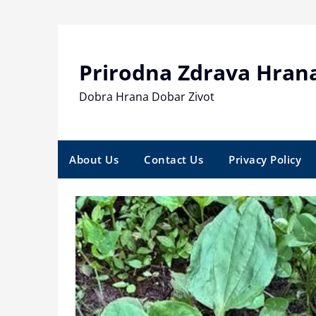
Skip
to
content
Prirodna Zdrava Hran
Dobra Hrana Dobar Zivot
About Us
Contact Us
Privacy Policy