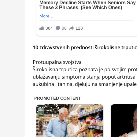
10 zdravstvenih prednosti širokolisne trputi
Protuupalna svojstva
Širokolisna trputica poznata je po svojim p
ublažavanju simptoma stanja poput artritisa i u
aukubina i tanina, djeluju na smanjenje upale 