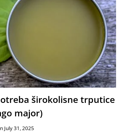
potreba širokolisne trputice
ago major)
n July 31, 2025