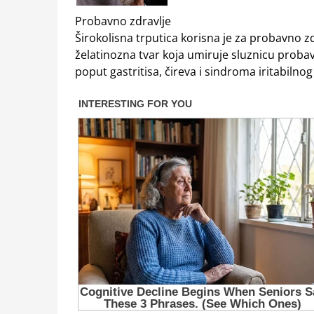
Probavno zdravlje
Širokolisna trputica korisna je za probavno zd
želatinozna tvar koja umiruje sluznicu probavn
poput gastritisa, čireva i sindroma iritabilnog 