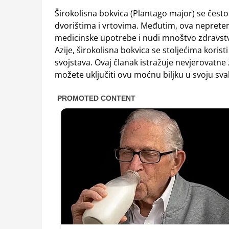
Širokolisna bokvica (Plantago major) se čes
dvorištima i vrtovima. Međutim, ova nepreten
medicinske upotrebe i nudi mnoštvo zdravstve
Azije, širokolisna bokvica se stoljećima koris
svojstava. Ovaj članak istražuje nevjerovatne
možete uključiti ovu moćnu biljku u svoju sv