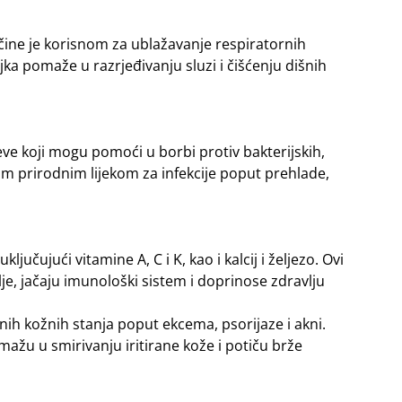
čine je korisnom za ublažavanje respiratornih
jka pomaže u razrjeđivanju sluzi i čišćenju dišnih
ve koji mogu pomoći u borbi protiv bakterijskih,
ednim prirodnim lijekom za infekcije poput prehlade,
ključujući vitamine A, C i K, kao i kalcij i željezo. Ovi
je, jačaju imunološki sistem i doprinose zdravlju
aznih kožnih stanja poput ekcema, psorijaze i akni.
ažu u smirivanju iritirane kože i potiču brže