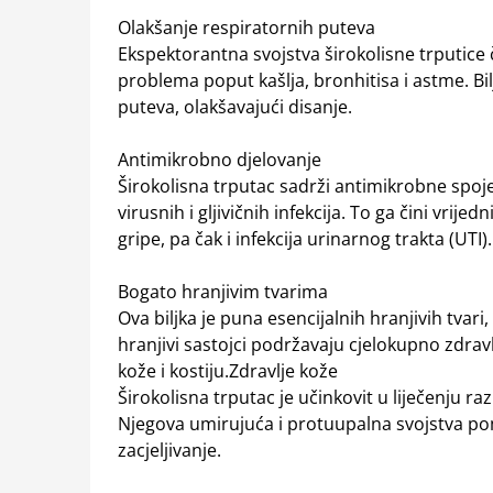
Olakšanje respiratornih puteva
Ekspektorantna svojstva širokolisne trputice 
problema poput kašlja, bronhitisa i astme. Bil
puteva, olakšavajući disanje.
Antimikrobno djelovanje
Širokolisna trputac sadrži antimikrobne spoje
virusnih i gljivičnih infekcija. To ga čini vrij
gripe, pa čak i infekcija urinarnog trakta (UTI).
Bogato hranjivim tvarima
Ova biljka je puna esencijalnih hranjivih tvari, u
hranjivi sastojci podržavaju cjelokupno zdravl
kože i kostiju.Zdravlje kože
Širokolisna trputac je učinkovit u liječenju r
Njegova umirujuća i protuupalna svojstva pom
zacjeljivanje.