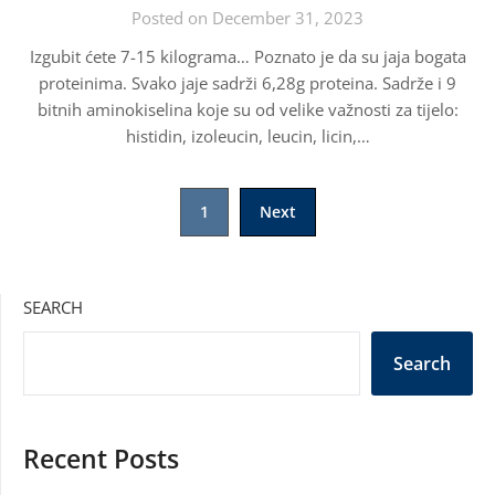
Posted on December 31, 2023
Izgubit ćete 7-15 kilograma… Poznato je da su jaja bogata
proteinima. Svako jaje sadrži 6,28g proteina. Sadrže i 9
bitnih aminokiselina koje su od velike važnosti za tijelo:
histidin, izoleucin, leucin, licin,…
Posts
1
Next
pagination
SEARCH
Search
Recent Posts