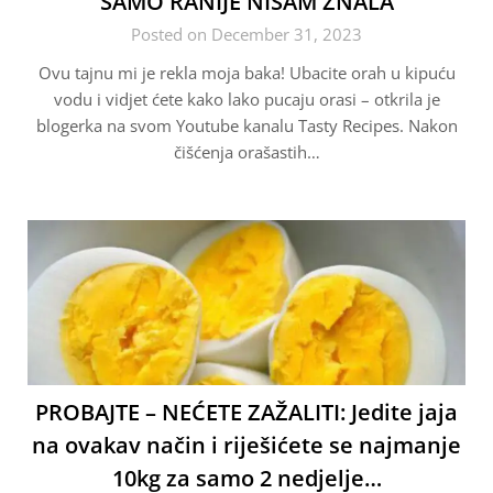
SAMO RANIJE NISAM ZNALA
Posted on December 31, 2023
Ovu tajnu mi je rekla moja baka! Ubacite orah u kipuću
vodu i vidjet ćete kako lako pucaju orasi – otkrila je
blogerka na svom Youtube kanalu Tasty Recipes. Nakon
čišćenja orašastih…
PROBAJTE – NEĆETE ZAŽALITI: Jedite jaja
na ovakav način i riješićete se najmanje
10kg za samo 2 nedjelje…