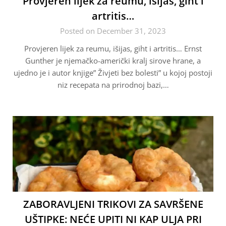
Provjeren lijek za reumu, išijas, giht i
artritis…
Posted on December 31, 2023
Provjeren lijek za reumu, išijas, giht i artritis… Ernst
Gunther je njemačko-američki kralj sirove hrane, a
ujedno je i autor knjige” Živjeti bez bolesti” u kojoj postoji
niz recepata na prirodnoj bazi,…
ZABORAVLJENI TRIKOVI ZA SAVRŠENE
UŠTIPKE: NEĆE UPITI NI KAP ULJA PRI