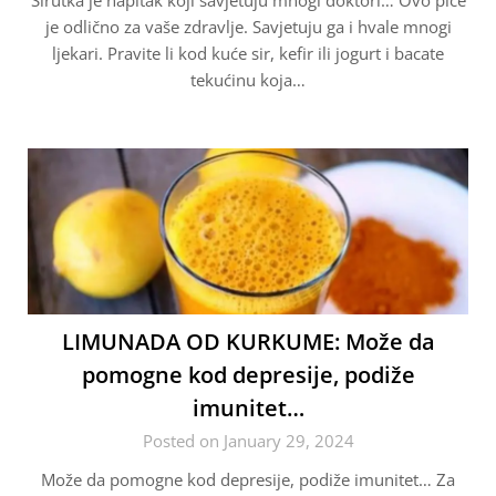
Sirutka je napitak koji savjetuju mnogi doktori… Ovo piće
je odlično za vaše zdravlje. Savjetuju ga i hvale mnogi
ljekari. Pravite li kod kuće sir, kefir ili jogurt i bacate
tekućinu koja…
LIMUNADA OD KURKUME: Može da
pomogne kod depresije, podiže
imunitet…
Posted on January 29, 2024
Može da pomogne kod depresije, podiže imunitet… Za