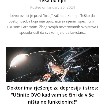
neka od njih
Posted on January 30, 2024
Lovorov list je pravi “kralj” začina u kuhinji. Teško da
postoji osoba koja nije upoznata sa njenim specifičnim
ukusom i aromom. Zbog svojih neverovatnih svojstava i
sposobnosti da svakom jelu da izvrstan…
Doktor ima rješenje za depresiju i stres:
“Učinite OVO kad vam se čini da više
ništa ne funkcionira!”