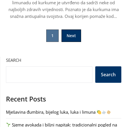
limunadu od kurkume je utvrđeno da sadrži neke od
najboljih zdravih vrijednosti. Poznato je da kurkuma ima
snažna antiupalna svojstva. Ovaj korijen pomaže kod…
Posts
1
Next
pagination
SEARCH
Search
Recent Posts
Mješavina đumbira, bijelog luka, luka i limuna
Sjeme avokada i biljni napitak: tradicionalni pogled na