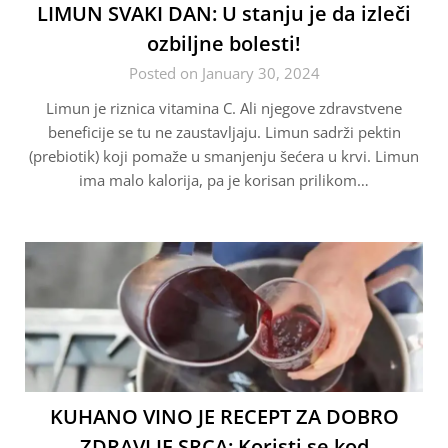
LIMUN SVAKI DAN: U stanju je da izleči
ozbiljne bolesti!
Posted on January 30, 2024
Limun je riznica vitamina C. Ali njegove zdravstvene
beneficije se tu ne zaustavljaju. Limun sadrži pektin
(prebiotik) koji pomaže u smanjenju šećera u krvi. Limun
ima malo kalorija, pa je korisan prilikom…
KUHANO VINO JE RECEPT ZA DOBRO
ZDRAVLJE SRCA: Koristi se kod