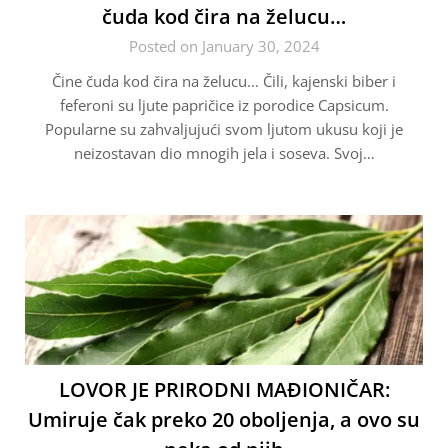
čuda kod čira na želucu…
Posted on January 30, 2024
Čine čuda kod čira na želucu… Čili, kajenski biber i
feferoni su ljute papričice iz porodice Capsicum.
Popularne su zahvaljujući svom ljutom ukusu koji je
neizostavan dio mnogih jela i soseva. Svoj…
LOVOR JE PRIRODNI MAĐIONIČAR:
Umiruje čak preko 20 oboljenja, a ovo su