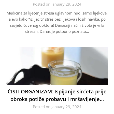
Posted on January 29, 2024
Medicina za liječenje stresa uglavnom nudi samo lijekove,
a evo kako “izliječiti” stres bez lijekova i loših navika, po
savjetu čuvenog doktora! Današnji način života je vrlo
stresan. Danas je potpuno poznato…
ČISTI ORGANIZAM: Ispijanje sirćeta prije
obroka potiče probavu i mršavljenje…
Posted on January 29, 2024