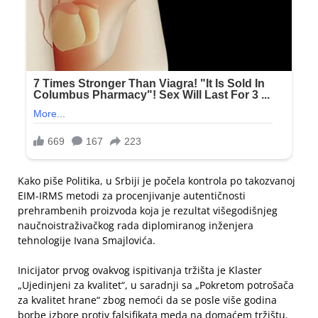
Kako piše Politika, u Srbiji je počela kontrola po takozvanoj
EIM-IRMS metodi za procenjivanje autentičnosti
prehrambenih proizvoda koja je rezultat višegodišnjeg
naučnoistraživačkog rada diplomiranog inženjera
tehnologije Ivana Smajlovića.
Inicijator prvog ovakvog ispitivanja tržišta je Klaster
„Ujedinjeni za kvalitet“, u saradnji sa „Pokretom potrošača
za kvalitet hrane“ zbog nemoći da se posle više godina
borbe izbore protiv falsifikata meda na domaćem tržištu.