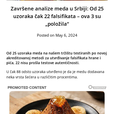
Završene analize meda u Srbiji: Od 25
uzoraka čak 22 falsifikata – ova 3 su
„položila“
Posted on May 6, 2024
Od 25 uzoraka meda na našem tržištu testiranih po novoj
akreditovanoj metodi za utvrđivanje falsifikata hrane i
pića, 22 nisu prošla testove autentičnosti.
U čak 88 odsto uzoraka utvrđeno je da je medu dodavana
neka vrsta šećera u različitim procentima.