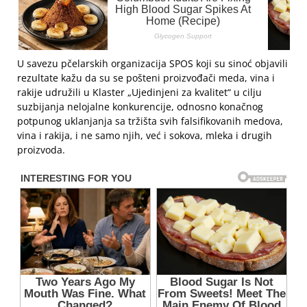
U savezu pčelarskih organizacija SPOS koji su sinoć objavili
rezultate kažu da su se pošteni proizvođači meda, vina i
rakije udružili u Klaster „Ujedinjeni za kvalitet“ u cilju
suzbijanja nelojalne konkurencije, odnosno konačnog
potpunog uklanjanja sa tržišta svih falsifikovanih medova,
vina i rakija, i ne samo njih, već i sokova, mleka i drugih
proizvoda.