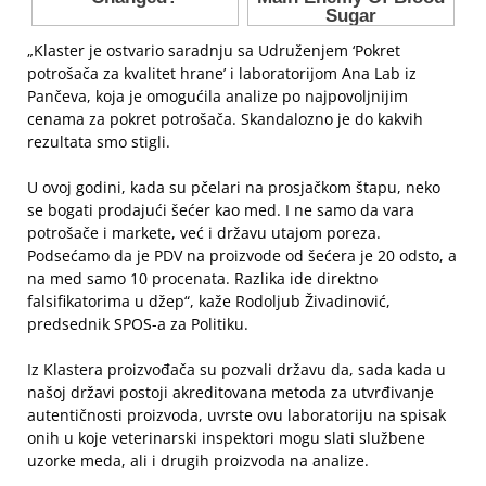
„Klaster je ostvario saradnju sa Udruženjem ‘Pokret
potrošača za kvalitet hrane’ i laboratorijom Ana Lab iz
Pančeva, koja je omogućila analize po najpovoljnijim
cenama za pokret potrošača. Skandalozno je do kakvih
rezultata smo stigli.
U ovoj godini, kada su pčelari na prosjačkom štapu, neko
se bogati prodajući šećer kao med. I ne samo da vara
potrošače i markete, već i državu utajom poreza.
Podsećamo da je PDV na proizvode od šećera je 20 odsto, a
na med samo 10 procenata. Razlika ide direktno
falsifikatorima u džep“, kaže Rodoljub Živadinović,
predsednik SPOS-a za Politiku.
Iz Klastera proizvođača su pozvali državu da, sada kada u
našoj državi postoji akreditovana metoda za utvrđivanje
autentičnosti proizvoda, uvrste ovu laboratoriju na spisak
onih u koje veterinarski inspektori mogu slati službene
uzorke meda, ali i drugih proizvoda na analize.