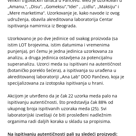
velikih trgovačkih lanaca u Pančevu. Med je uzorkovan u
„Amanu,“, „Disu“, „Gomeksu“,“Idei“ , „Lidlu“, „Maksiju“ i
„Mere marketima“. Uzorkovanje je, kako navode iz ovog
udruženja, obavila akreditovana laboratorija Centar
ispitivanja namirnica iz Beograda.
Uzorkovano je po dve jedinice od svakog proizvoda (sa
istim LOT brojevima, istim datumima i vremenima
punjenja), pri čemu je jedna jedinica uzorkovana za
analizu, a druga jedinica ostavljena za potencijalnu
superanalizu. Uzorci meda su ispitivani na autentičnost
(botaničko poreklo šećera), a ispitivanja su urađena u
akreditovanoj laboratoriji „Ana Lab“ DOO Pančevo, koja je
specijalizovana za izotopska ispitivanja u hrani.
Akcijom je utvrđeno da je čak 22 uzorka meda palo na
ispitivanju autentičnosti, što predstavlja čak 88% od
ukupnog broja ispitivanih uzoraka meda (25). Svi
laboratorijski izveštaji će biti prosleđeni nadležnim
organima radi daljih koraka u skladu sa propisima.
Na ispitivanju autentičnosti pali su sledeći proizvodi: