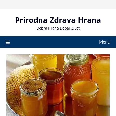
Skip
to
content
Prirodna Zdrava Hrana
Dobra Hrana Dobar Zivot
Menu