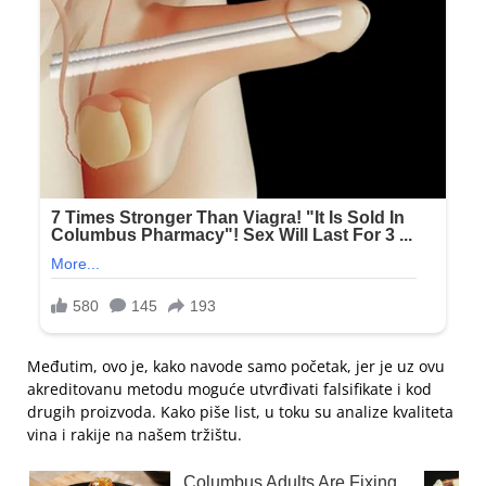
Međutim, ovo je, kako navode samo početak, jer je uz ovu
akreditovanu metodu moguće utvrđivati falsifikate i kod
drugih proizvoda. Kako piše list, u toku su analize kvaliteta
vina i rakije na našem tržištu.