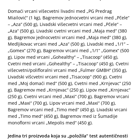
Domaći vrcani višecvetni livadni med „PG Predrag
Miailović“ (1 kg), Bagremov jednocvetni vrcani med „Pčele“
– „Aza“ (500 g), Livadski višecvetni vrcani med „Pčele“ –
„Aza“ (500 g), Livadski cvetni vrcani med „Maja med“ (380
g), Bagremov jednocvetni vrcani med „Maja med“ (380 g),
Medljikovac vrcani med „Aza“ (500 g), Livadski med „1/1“ –
„Gomex“ (270 g), Bagremov vrcani med „1/1“ „Gomex“ (500
g), Lipov med vrcani „Gohealthy“ – „Tisacoop“ (450 g),
Cvetni med vrcani „Gohealthy“ – „Tisacoop“ (450 g), Cvetni
višecvetni/polifloralni vrcani med „Fulmer GMBH“ (350 g),
Livadski višcvetni vrcani med „Tisacoop“ (900 g), Cvetni
med „Moj domaći med“ (500 g), Cvetni med „Krnjevac“ (250
g), Bagremov med „Krnjevac“ (250 g), Lipov med „Krnjevac“
(250 g), Cvetni vrcani med „Maxi“ (700 g), Bagremov vrcani
med „Maxi“ (700 g), Lipov vrcani med „Maxi“ (700 g),
Bagremov vrcani med „Timo med“ (450 g), Livadski vrcani
med „Timo med“ (450 g), Bagremov med iz Šumadije
monoflorni vrcani „Mepolis med“ (450 g).
Jedina tri proizvoda koja su „položila“ test autentičnosti