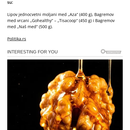
su:
Lipov jednocvetni moljani med „Aza“ (400 g), Bagremov
med vrcani „Gohealthy“ – „Tisacoop“ (450 g) i Bagremov
med „Naš med“ (500 g).
Politika.rs