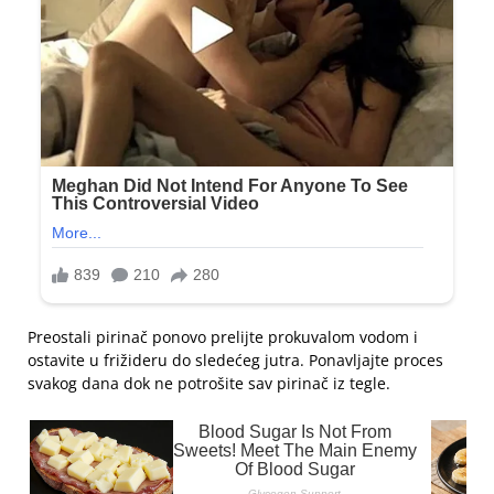
Preostali pirinač ponovo prelijte prokuvalom vodom i
ostavite u frižideru do sledećeg jutra. Ponavljajte proces
svakog dana dok ne potrošite sav pirinač iz tegle.