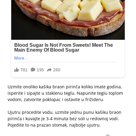
Uzmite onoliko kašika braon pirinča koliko imate godina,
isperite i sipajte u staklenu teglu. Napunite teglu toplom
vodom, zatvorite poklopac i ostavite u frižideru.
Ujutru procedite vodu, uzmite jednu punu kašiku braon
pirinča i kuvajte je 3-4 minuta bez soli u redovnoj vodi.
Pojedite to na prazan stomak, najbolje ujutru.