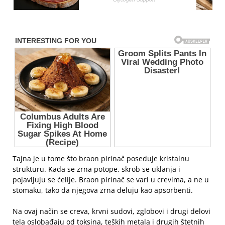
Tajna je u tome što braon pirinač poseduje kristalnu
strukturu. Kada se zrna potope, skrob se uklanja i
pojavljuju se ćelije. Braon pirinač se vari u crevima, a ne u
stomaku, tako da njegova zrna deluju kao apsorbenti.
Na ovaj način se creva, krvni sudovi, zglobovi i drugi delovi
tela oslobađaju od toksina, teških metala i drugih štetnih