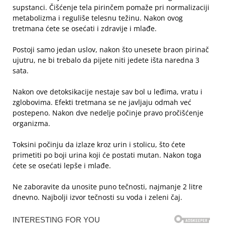
supstanci. Čišćenje tela pirinčem pomaže pri normalizaciji
metabolizma i reguliše telesnu težinu. Nakon ovog
tretmana ćete se osećati i zdravije i mlađe.
Postoji samo jedan uslov, nakon što unesete braon pirinač
ujutru, ne bi trebalo da pijete niti jedete išta naredna 3
sata.
Nakon ove detoksikacije nestaje sav bol u leđima, vratu i
zglobovima. Efekti tretmana se ne javljaju odmah već
postepeno. Nakon dve nedelje počinje pravo pročišćenje
organizma.
Toksini počinju da izlaze kroz urin i stolicu, što ćete
primetiti po boji urina koji će postati mutan. Nakon toga
ćete se osećati lepše i mlađe.
Ne zaboravite da unosite puno tečnosti, najmanje 2 litre
dnevno. Najbolji izvor tečnosti su voda i zeleni čaj.