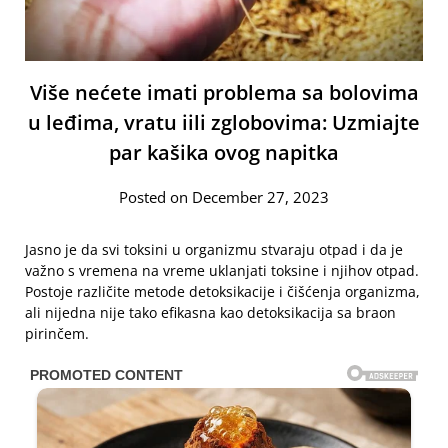
Više nećete imati problema sa bolovima
u leđima, vratu iili zglobovima: Uzmiajte
par kašika ovog napitka
Posted on December 27, 2023
Jasno je da svi toksini u organizmu stvaraju otpad i da je
važno s vremena na vreme uklanjati toksine i njihov otpad.
Postoje različite metode detoksikacije i čišćenja organizma,
ali nijedna nije tako efikasna kao detoksikacija sa braon
pirinčem.