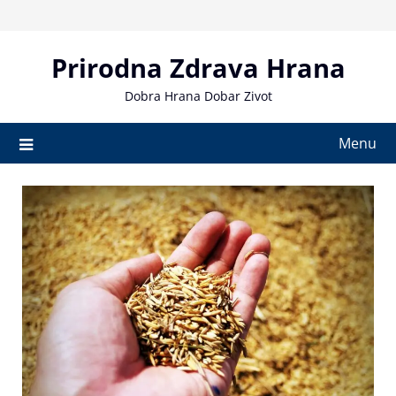
Skip
to
content
Prirodna Zdrava Hrana
Dobra Hrana Dobar Zivot
Menu