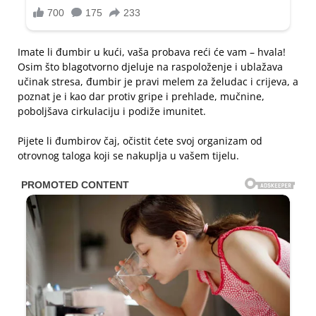
Imate li đumbir u kući, vaša probava reći će vam – hvala!
Osim što blagotvorno djeluje na raspoloženje i ublažava
učinak stresa, đumbir je pravi melem za želudac i crijeva, a
poznat je i kao dar protiv gripe i prehlade, mučnine,
poboljšava cirkulaciju i podiže imunitet.
Pijete li đumbirov čaj, očistit ćete svoj organizam od
otrovnog taloga koji se nakuplja u vašem tijelu.