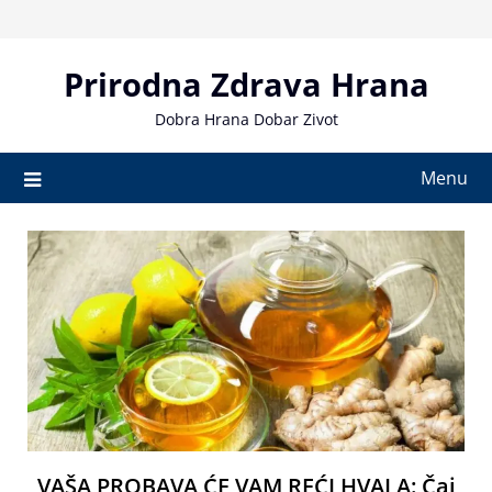
Skip
to
content
Prirodna Zdrava Hrana
Dobra Hrana Dobar Zivot
Menu
VAŠA PROBAVA ĆE VAM REĆI HVALA: Čaj