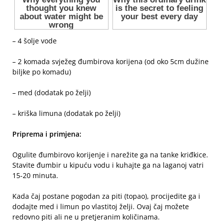
– 4 šolje vode
– 2 komada svježeg đumbirova korijena (od oko 5cm dužine
biljke po komadu)
– med (dodatak po želji)
– kriška limuna (dodatak po želji)
Priprema i primjena:
Ogulite đumbirovo korijenje i narežite ga na tanke kriđkice.
Stavite đumbir u kipuću vodu i kuhajte ga na laganoj vatri
15-20 minuta.
Kada čaj postane pogodan za piti (topao), procijedite ga i
dodajte med i limun po vlastitoj želji. Ovaj čaj možete
redovno piti ali ne u pretjeranim količinama.