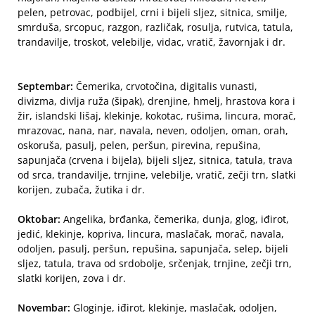
pelen, petrovac, podbijel, crni i bijeli sljez, sitnica, smilje,
smrduša, srcopuc, razgon, različak, rosulja, rutvica, tatula,
trandavilje, troskot, velebilje, vidac, vratič, žavornjak i dr.
Septembar:
Čemerika, crvotočina, digitalis vunasti,
divizma, divlja ruža (šipak), drenjine, hmelj, hrastova kora i
žir, islandski lišaj, klekinje, kokotac, rušima, lincura, morač,
mrazovac, nana, nar, navala, neven, odoljen, oman, orah,
oskoruša, pasulj, pelen, peršun, pirevina, repušina,
sapunjača (crvena i bijela), bijeli sljez, sitnica, tatula, trava
od srca, trandavilje, trnjine, velebilje, vratič, zečji trn, slatki
korijen, zubača, žutika i dr.
Oktobar:
Angelika, brđanka, čemerika, dunja, glog, iđirot,
jedić, klekinje, kopriva, lincura, maslačak, morač, navala,
odoljen, pasulj, peršun, repušina, sapunjača, selep, bijeli
sljez, tatula, trava od srdobolje, srčenjak, trnjine, zečji trn,
slatki korijen, zova i dr.
Novembar:
Gloginje, iđirot, klekinje, maslačak, odoljen,