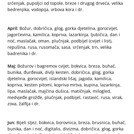
srčenjak, pupoljci od topole, breze i drugog drveća, velika
bedrenjika, vodopija, vrbova kora i dr.
April:
Božur, dobričica, glog, gorka djetelina, gorocvijet,
jagorčevina, kamilica, kopriva, lazarkinja, ljubičica, dan i
noć, maslačak, oman, plučnjak, podbijel (cvijet i list),
repušina, rusa, rusomača, sasa, srčenjak, trn, velika
badrenika i dr.
Maj:
Božurov i bagremov cvijet, bokvica, breza, buhač,
bunika, đurđevak, divlji kesten, dobričica, glog, gorka
djetelina, gorocvijet, islandski lišaj, jagoda, kamilica,
kopriva, kesten pitomi, kopriva mrtva, kupina, lazarkinja,
lipa, maslačak, majčina dušica, matičnjak, milogled,
medvjeđe grožđe, plučnjak, podbijel, rastavić, rusa, virak,
zova, žalfija i dr.
Jun:
Bijeli sljez, bokvica, borovnica, breza, brusnica, buhač,
bunika, dan i noć, digitalis, divizma, dobričica, glog, gorka