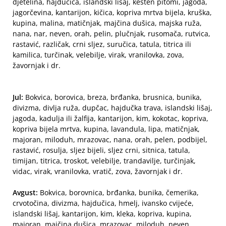
djetelina, hajdučica, islandski lišaj, kesten pitomi, jagoda,
jagorčevina, kantarijon, kičica, kopriva mrtva bijela, kruška,
kupina, malina, matičnjak, majčina dušica, majska ruža,
nana, nar, neven, orah, pelin, plučnjak, rusomača, rutvica,
rastavić, različak, crni sljez, suručica, tatula, titrica ili
kamilica, turčinak, velebilje, virak, vranilovka, zova,
žavornjak i dr.
Jul:
Bokvica, borovica, breza, brđanka, brusnica, bunika,
divizma, divlja ruža, dupčac, hajdučka trava, islandski lišaj,
jagoda, kadulja ili žalfija, kantarijon, kim, kokotac, kopriva,
kopriva bijela mrtva, kupina, lavandula, lipa, matičnjak,
majoran, miloduh, mrazovac, nana, orah, pelen, podbijel,
rastavić, rosulja, sljez bijeli, sljez crni, sitnica, tatula,
timijan, titrica, troskot, velebilje, trandavilje, turčinjak,
vidac, virak, vranilovka, vratič, zova, žavornjak i dr.
Avgust:
Bokvica, borovnica, brđanka, bunika, čemerika,
crvotočina, divizma, hajdučica, hmelj, ivansko cvijeće,
islandski lišaj, kantarijon, kim, kleka, kopriva, kupina,
majoran, majčina dušica, mrazovac, miloduh, neven,