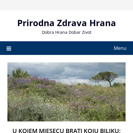
Skip
to
content
Prirodna Zdrava Hrana
Dobra Hrana Dobar Zivot
Menu
U KOJEM MJESECU BRATI KOJU BILJKU: