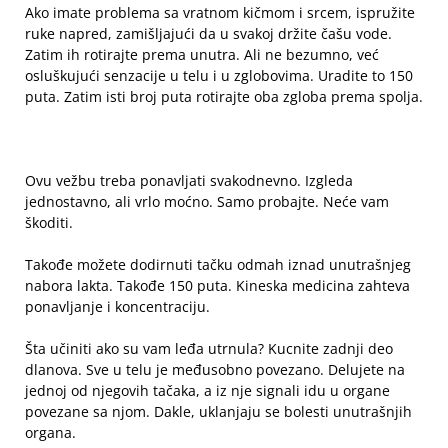
Ako imate problema sa vratnom kičmom i srcem, ispružite
ruke napred, zamišljajući da u svakoj držite čašu vode.
Zatim ih rotirajte prema unutra. Ali ne bezumno, već
osluškujući senzacije u telu i u zglobovima. Uradite to 150
puta. Zatim isti broj puta rotirajte oba zgloba prema spolja.
Ovu vežbu treba ponavljati svakodnevno. Izgleda
jednostavno, ali vrlo moćno. Samo probajte. Neće vam
škoditi.
Takođe možete dodirnuti tačku odmah iznad unutrašnjeg
nabora lakta. Takođe 150 puta. Kineska medicina zahteva
ponavljanje i koncentraciju.
Šta učiniti ako su vam leđa utrnula? Kucnite zadnji deo
dlanova. Sve u telu je međusobno povezano. Delujete na
jednoj od njegovih tačaka, a iz nje signali idu u organe
povezane sa njom. Dakle, uklanjaju se bolesti unutrašnjih
organa.