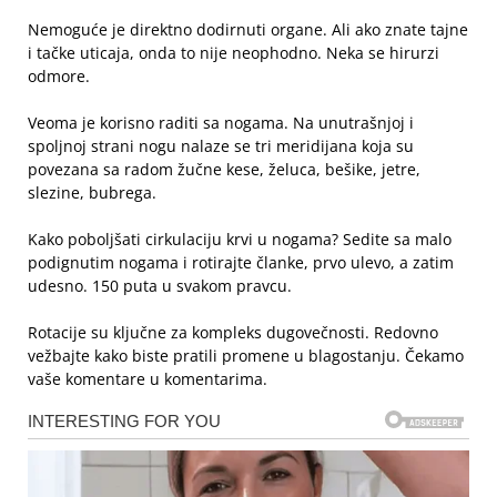
Nemoguće je direktno dodirnuti organe. Ali ako znate tajne
i tačke uticaja, onda to nije neophodno. Neka se hirurzi
odmore.
Veoma je korisno raditi sa nogama. Na unutrašnjoj i
spoljnoj strani nogu nalaze se tri meridijana koja su
povezana sa radom žučne kese, želuca, bešike, jetre,
slezine, bubrega.
Kako poboljšati cirkulaciju krvi u nogama? Sedite sa malo
podignutim nogama i rotirajte članke, prvo ulevo, a zatim
udesno. 150 puta u svakom pravcu.
Rotacije su ključne za kompleks dugovečnosti. Redovno
vežbajte kako biste pratili promene u blagostanju. Čekamo
vaše komentare u komentarima.