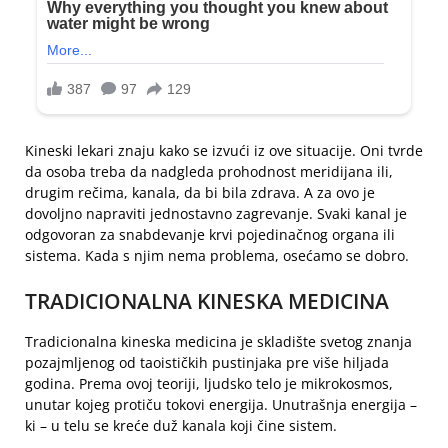
Kineski lekari znaju kako se izvući iz ove situacije. Oni tvrde
da osoba treba da nadgleda prohodnost meridijana ili,
drugim rečima, kanala, da bi bila zdrava. A za ovo je
dovoljno napraviti jednostavno zagrevanje. Svaki kanal je
odgovoran za snabdevanje krvi pojedinačnog organa ili
sistema. Kada s njim nema problema, osećamo se dobro.
TRADICIONALNA KINESKA MEDICINA
Tradicionalna kineska medicina je skladište svetog znanja
pozajmljenog od taoističkih pustinjaka pre više hiljada
godina. Prema ovoj teoriji, ljudsko telo je mikrokosmos,
unutar kojeg protiču tokovi energija. Unutrašnja energija –
ki – u telu se kreće duž kanala koji čine sistem.