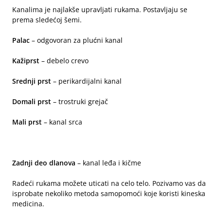
Kanalima je najlakše upravljati rukama. Postavljaju se
prema sledećoj šemi.
Palac
– odgovoran za plućni kanal
Kažiprst
– debelo crevo
Srednji prst
– perikardijalni kanal
Domali prst
– trostruki grejač
Mali prst
– kanal srca
Zadnji deo dlanova
– kanal leđa i kičme
Radeći rukama možete uticati na celo telo. Pozivamo vas da
isprobate nekoliko metoda samopomoći koje koristi kineska
medicina.