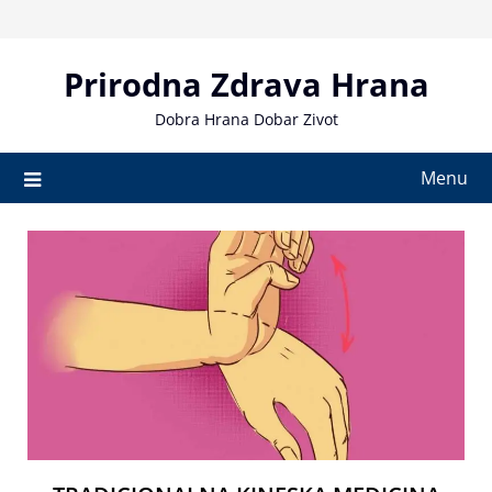
Skip
to
content
Prirodna Zdrava Hrana
Dobra Hrana Dobar Zivot
Menu