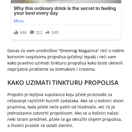
Danas će vam uredništvo “Dnevnog Magazina” reći o nekim
korisnim svojstvima propolisa (pčelinji lepak) i reći vam
kako pravilno uzimati tinkturu propolisa kako biste uklonili
neprijatne probleme sa stomakom i crevima.
KAKO UZIMATI TINKTURU PROPOLISA
Propolis je lepljiva supstanca koju pčele proizvode za
rešavanje različitih kućnih zadataka. Ako se u košnici stvori
praznina, tada pčele neće patiti od hladnoće, već će je
jednostavno zatvoriti propolisom. Ako se u košnici nalazi
neki strani predmet, pčele će ga okružiti slojem propolisa,
a životni prostor će ostati sterilni.