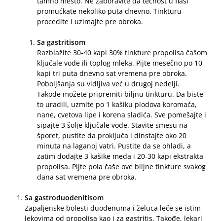
tamno mesto. Ne zaboravite da tečnost u flaši
promućkate nekoliko puta dnevno. Tinkturu
procedite i uzimajte pre obroka.
Sa gastritisom
Razblažite 30-40 kapi 30% tinkture propolisa čašom
ključale vode ili toplog mleka. Pijte mesečno po 10
kapi tri puta dnevno sat vremena pre obroka.
Poboljšanja su vidljiva već u drugoj nedelji.
Takođe možete pripremiti biljnu tinkturu. Da biste
to uradili, uzmite po 1 kašiku plodova koromača,
nane, cvetova lipe i korena sladića. Sve pomešajte i
sipajte 3 šolje ključale vode. Stavite smesu na
šporet, pustite da proključa i dinstajte oko 20
minuta na laganoj vatri. Pustite da se ohladi, a
zatim dodajte 3 kašike meda i 20-30 kapi ekstrakta
propolisa. Pijte pola čaše ove biljne tinkture svakog
dana sat vremena pre obroka.
Sa gastroduodenitisom
Zapaljenske bolesti duodenuma i želuca leče se istim
lekovima od propolisa kao i za gastritis. Takođe, lekari