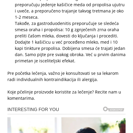
preporučuju jedenje kašičice meda od propolisa ujutru
i uveče, a preporučeno trajanje takvog tretmana je oko
1-2 meseca.
Takođe, za gastroduodenitis preporučuje se sledeća
smesa oraha i propolisa: 10 g zgnječenih zrna oraha
preliti čašom mleka, dovesti do ključanja i procediti.
Dodajte 1 kašičicu u već proceđeno mleko, med i 10
kapi tinkture propolisa. Dobijena smesa će trajati jedan
dan. Samo pijte pre svakog obroka. Već u prvim danima
primetan je isceliteljski efekat.
Pre početka lečenja, važno je konsultovati se sa lekarom
radi individualnih kontraindikacija ili alergija.
Koje pčelinje proizvode koristite za lečenje? Recite nam u
komentarima.