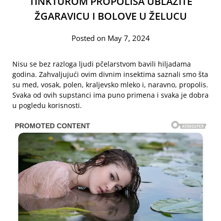
TINKTUROM PROPOLISA UBLAŽITE
ŽGARAVICU I BOLOVE U ŽELUCU
Posted on May 7, 2024
Nisu se bez razloga ljudi pčelarstvom bavili hiljadama
godina. Zahvaljujući ovim divnim insektima saznali smo šta
su med, vosak, polen, kraljevsko mleko i, naravno, propolis.
Svaka od ovih supstanci ima puno primena i svaka je dobra
u pogledu korisnosti.