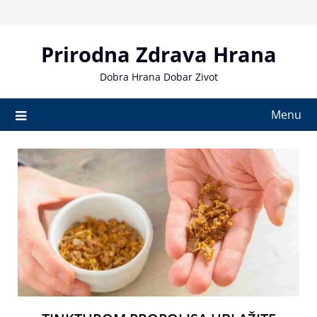
Skip
to
content
Prirodna Zdrava Hrana
Dobra Hrana Dobar Zivot
Menu