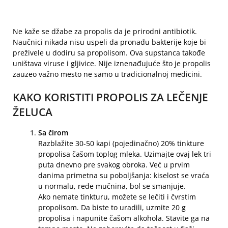
Ne kaže se džabe za propolis da je prirodni antibiotik.
Naučnici nikada nisu uspeli da pronađu bakterije koje bi
preživele u dodiru sa propolisom. Ova supstanca takođe
uništava viruse i gljivice. Nije iznenađujuće što je propolis
zauzeo važno mesto ne samo u tradicionalnoj medicini.
KAKO KORISTITI PROPOLIS ZA LEČENJE
ŽELUCA
Sa čirom
Razblažite 30-50 kapi (pojedinačno) 20% tinkture
propolisa čašom toplog mleka. Uzimajte ovaj lek tri
puta dnevno pre svakog obroka. Već u prvim
danima primetna su poboljšanja: kiselost se vraća
u normalu, ređe mučnina, bol se smanjuje.
Ako nemate tinkturu, možete se lečiti i čvrstim
propolisom. Da biste to uradili, uzmite 20 g
propolisa i napunite čašom alkohola. Stavite ga na