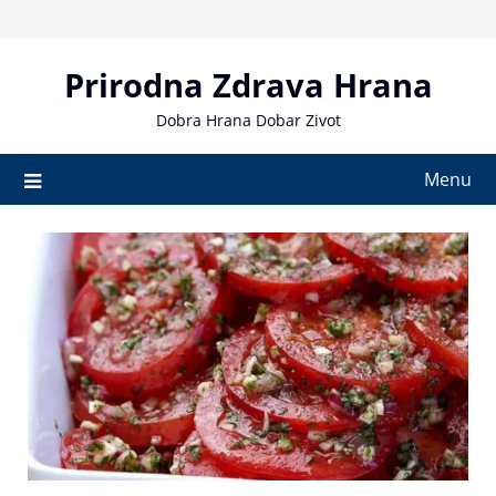
Skip
to
content
Prirodna Zdrava Hrana
Dobra Hrana Dobar Zivot
Menu