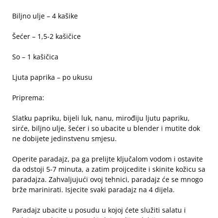
Biljno ulje – 4 kašike
Šećer – 1,5-2 kašičice
So – 1 kašičica
Ljuta paprika – po ukusu
Priprema:
Slatku papriku, bijeli luk, nanu, mirođiju ljutu papriku,
sirće, biljno ulje, šećer i so ubacite u blender i mutite dok
ne dobijete jedinstvenu smjesu.
Operite paradajz, pa ga prelijte ključalom vodom i ostavite
da odstoji 5-7 minuta, a zatim proijcedite i skinite kožicu sa
paradajza. Zahvaljujući ovoj tehnici, paradajz će se mnogo
brže marinirati. Isjecite svaki paradajz na 4 dijela.
Paradajz ubacite u posudu u kojoj ćete služiti salatu i