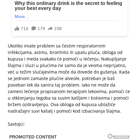
Ukoliko imate problem sa čestim respiratornim
infekcijama, astmu, bronhitis ili upalu pluća, obloga od
kupusa i meda svakako će pomoći u lečenju. Nakupljanje
šlajma i sluzi u plućima ne samo da je veoma neprijatno,
već u težim slučajevima može da dovede do gušenja. Kada
se jednom zamaste plućne alveole, potreban je baš
poseban lek da sanira taj problem. Iako ne može da
zameni lečenje propisanom terapijom lekovima, pomoći će
u otklonjanju tegoba sa suvim kašljem i bolovima i pomoći
bržem ozdravljenju. Ova obloga od kupusa ublažiće
nadražajni suvi kašalj i pomoći kod izbacivanja šlajma.
Sastojci: