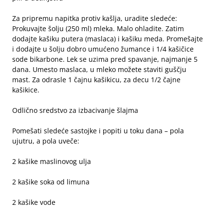
Za pripremu napitka protiv kašlja, uradite sledeće:
Prokuvajte šolju (250 ml) mleka. Malo ohladite. Zatim
dodajte kašiku putera (maslaca) i kašiku meda. Promešajte
i dodajte u šolju dobro umućeno žumance i 1/4 kašičice
sode bikarbone. Lek se uzima pred spavanje, najmanje 5
dana. Umesto maslaca, u mleko možete staviti guščju
mast. Za odrasle 1 čajnu kašikicu, za decu 1/2 čajne
kašikice.
Odlično sredstvo za izbacivanje šlajma
Pomešati sledeće sastojke i popiti u toku dana – pola
ujutru, a pola uveče:
2 kašike maslinovog ulja
2 kašike soka od limuna
2 kašike vode