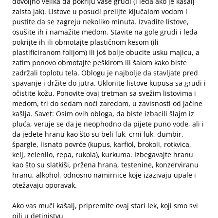
dovoljno velika da pokriju vaše grudi (i leđa ako je kašalj
zaista jak). Listove u posudi prelijte ključalom vodom i
pustite da se zagreju nekoliko minuta. Izvadite listove,
osušite ih i namažite medom. Stavite na gole grudi i leđa
pokrijte ih ili obmotajte plastičnom kesom (ili
plastificiranom folijom) ili još bolje obucite usku majicu, a
zatim ponovo obmotajte peškirom ili šalom kako biste
zadržali toplotu tela. Oblogu je najbolje da stavljate pred
spavanje i držite do jutra. Uklonite listove kupusa sa grudi i
očistite kožu. Ponovite ovaj tretman sa svežim listovima i
medom, tri do sedam noći zaredom, u zavisnosti od jačine
kašlja. Savet: Osim ovih obloga, da biste izbacili šlajm iz
pluća, veruje se da je neophodno da pijete puno vode, ali i
da jedete hranu kao što su beli luk, crni luk, đumbir,
špargle, lisnato povrće (kupus, karfiol, brokoli, rotkvica,
kelj, zelenilo, repa, rukola), kurkuma. Izbegavajte hranu
kao što su slatkiši, pržena hrana, testenine, konzerviranu
hranu, alkohol, odnosno namirnice koje izazivaju upale i
otežavaju oporavak.
Ako vas muči kašalj, pripremite ovaj stari lek, koji smo svi
pili u detinjstvu