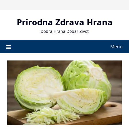
Skip
to
content
Prirodna Zdrava Hrana
Dobra Hrana Dobar Zivot
Menu