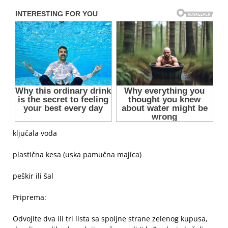
ključala voda
plastična kesa (uska pamučna majica)
peškir ili šal
Priprema:
Odvojite dva ili tri lista sa spoljne strane zelenog kupusa,