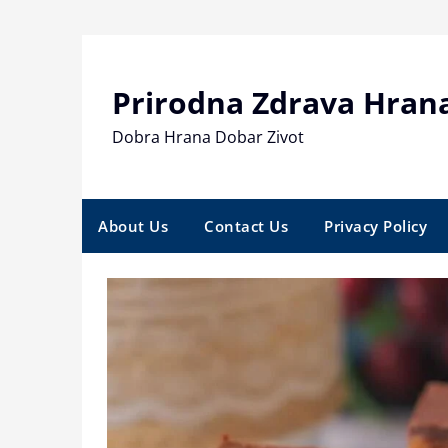
Skip
to
content
Prirodna Zdrava Hran
Dobra Hrana Dobar Zivot
About Us
Contact Us
Privacy Policy