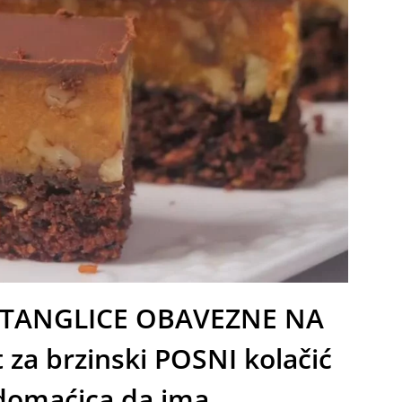
 ŠTANGLICE OBAVEZNE NA
 za brzinski POSNI kolačić
domaćica da ima