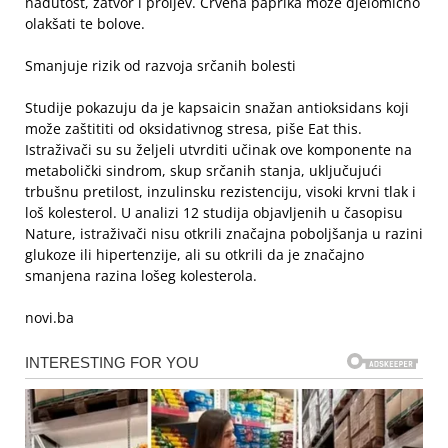
nadutost, zatvor i proljev. Crvena paprika može djelomično
olakšati te bolove.
Smanjuje rizik od razvoja srčanih bolesti
Studije pokazuju da je kapsaicin snažan antioksidans koji
može zaštititi od oksidativnog stresa, piše Eat this.
Istraživači su su željeli utvrditi učinak ove komponente na
metabolički sindrom, skup srčanih stanja, uključujući
trbušnu pretilost, inzulinsku rezistenciju, visoki krvni tlak i
loš kolesterol. U analizi 12 studija objavljenih u časopisu
Nature, istraživači nisu otkrili značajna poboljšanja u razini
glukoze ili hipertenzije, ali su otkrili da je značajno
smanjena razina lošeg kolesterola.
novi.ba