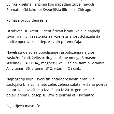
učinke kiselina i enzima koji napadaju zube, navodi
Stomatološki fakultet Sveučilišta Illinois u Chicagu.
Pomaže protiv depresije
Istraživači su krenuli identificirati hranu koja je najbolji
izvor hranjivih sastojaka za koje je znanost dokazala da
potiče oporavak od depresivnih poremećaja.
Naveli su da su za poboljšanje raspoloženja najviše
zaslužni folati, željezo, dugolančane omega-3 masne
kiseline (EPA i DHA), magnezij, kalij, selen, tiamin, vitamin
A , vitamin B6, vitamin B12, vitamin C i cink.
Najbogatiji biljni izvori tih antidepresivnih hranjivih
sastojaka bile su lisnato zelje, zelena salata, križano povrće
i paprika, navodi se u izvještaju iz 2018. godine
objavljenom u časopisu World Journal of Psychiatry.
Sagorijeva masnoće