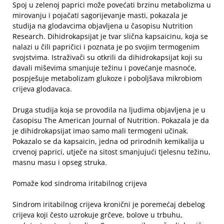
Spoj u zelenoj paprici može povećati brzinu metabolizma u
mirovanju i pojačati sagorijevanje masti, pokazala je
studija na glodavcima objavljena u časopisu Nutrition
Research. Dihidrokapsijat je tvar slična kapsaicinu, koja se
nalazi u čili papričici i poznata je po svojim termogenim
svojstvima. Istraživači su otkrili da dihidrokapsijat koji su
davali miševima smanjuje težinu i povećanje masnoće,
pospješuje metabolizam glukoze i poboljšava mikrobiom
crijeva glodavaca.
Druga studija koja se provodila na ljudima objavljena je u
časopisu The American Journal of Nutrition. Pokazala je da
je dihidrokapsijat imao samo mali termogeni učinak.
Pokazalo se da kapsaicin, jedna od prirodnih kemikalija u
crvenoj paprici, utječe na sitost smanjujući tjelesnu težinu,
masnu masu i opseg struka.
Pomaže kod sindroma iritabilnog crijeva
Sindrom iritabilnog crijeva kronični je poremećaj debelog
crijeva koji često uzrokuje grčeve, bolove u trbuhu,