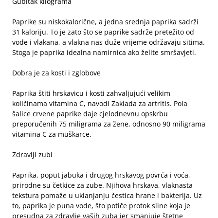
Gubitak kilograma
Paprike su niskokalorične, a jedna srednja paprika sadrži
31 kaloriju. To je zato što se paprike sadrže pretežito od
vode i vlakana, a vlakna nas duže vrijeme održavaju sitima.
Stoga je paprika idealna namirnica ako želite smršavjeti.
Dobra je za kosti i zglobove
Paprika štiti hrskavicu i kosti zahvaljujući velikim
količinama vitamina C, navodi Zaklada za artritis. Pola
šalice crvene paprike daje cjelodnevnu opskrbu
preporučenih 75 miligrama za žene, odnosno 90 miligrama
vitamina C za muškarce.
Zdraviji zubi
Paprika, poput jabuka i drugog hrskavog povrća i voća,
prirodne su četkice za zube. Njihova hrskava, vlaknasta
tekstura pomaže u uklanjanju čestica hrane i bakterija. Uz
to, paprika je puna vode, što potiče protok sline koja je
presudna za zdravlje vaših zuba jer smanjuje štetne