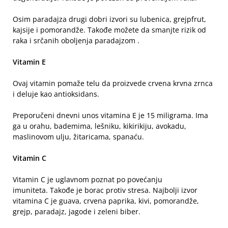
Osim paradajza drugi dobri izvori su lubenica, grejpfrut,
kajsije i pomorandže. Takođe možete da smanjte rizik od
raka i srčanih oboljenja paradajzom .
Vitamin E
Ovaj vitamin pomaže telu da proizvede crvena krvna zrnca
i deluje kao antioksidans.
Preporučeni dnevni unos vitamina E je 15 miligrama. Ima
ga u orahu, bademima, lešniku, kikirikiju, avokadu,
maslinovom ulju, žitaricama, spanaću.
Vitamin C
Vitamin C je uglavnom poznat po povećanju
imuniteta. Takođe je borac protiv stresa. Najbolji izvor
vitamina C je guava, crvena paprika, kivi, pomorandže,
grejp, paradajz, jagode i zeleni biber.