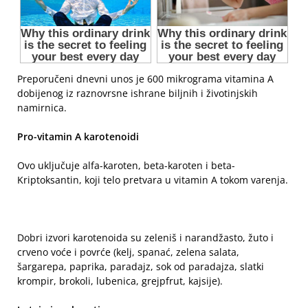
Preporučeni dnevni unos je 600 mikrograma vitamina A
dobijenog iz raznovrsne ishrane biljnih i životinjskih
namirnica.
Pro-vitamin A karotenoidi
Ovo uključuje alfa-karoten, beta-karoten i beta-
Kriptoksantin, koji telo pretvara u vitamin A tokom varenja.
Dobri izvori karotenoida su zeleniš i narandžasto, žuto i
crveno voće i povrće (kelj, spanać, zelena salata,
šargarepa, paprika, paradajz, sok od paradajza, slatki
krompir, brokoli, lubenica, grejpfrut, kajsije).