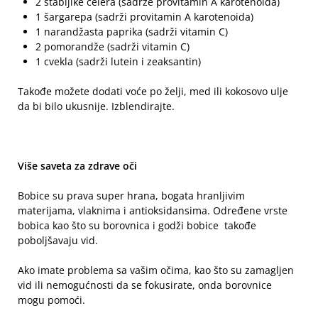
2 stabljike celera (sadrže provitamin A karotenoida)
1 šargarepa (sadrži provitamin A karotenoida)
1 narandžasta paprika (sadrži vitamin C)
2 pomorandže (sadrži vitamin C)
1 cvekla (sadrži lutein i zeaksantin)
Takođe možete dodati voće po želji, med ili kokosovo ulje
da bi bilo ukusnije. Izblendirajte.
Više saveta za zdrave oči
Bobice su prava super hrana, bogata hranljivim
materijama, vlaknima i antioksidansima. Određene vrste
bobica kao što su borovnica i godži bobice takođe
poboljšavaju vid.
Ako imate problema sa vašim očima, kao što su zamagljen
vid ili nemogućnosti da se fokusirate, onda borovnice
mogu pomoći.