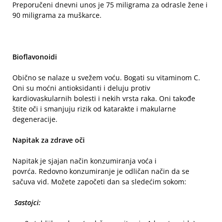
Preporučeni dnevni unos je 75 miligrama za odrasle žene i
90 miligrama za muškarce.
Bioflavonoidi
Obično se nalaze u svežem voću. Bogati su vitaminom C.
Oni su moćni antioksidanti i deluju protiv
kardiovaskularnih bolesti i nekih vrsta raka. Oni takođe
štite oči i smanjuju rizik od katarakte i makularne
degeneracije.
Napitak za zdrave oči
Napitak je sjajan način konzumiranja voća i
povrća. Redovno konzumiranje je odličan način da se
sačuva vid. Možete započeti dan sa sledećim sokom:
Sastojci: