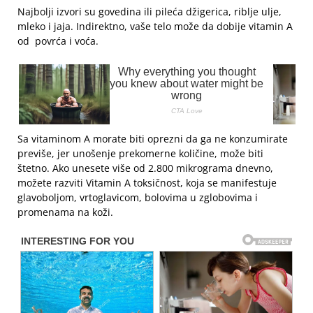
Najbolji izvori su govedina ili pileća džigerica, riblje ulje,
mleko i jaja. Indirektno, vaše telo može da dobije vitamin A
od povrća i voća.
Sa vitaminom A morate biti oprezni da ga ne konzumirate
previše, jer unošenje prekomerne količine, može biti
štetno. Ako unesete više od 2.800 mikrograma dnevno,
možete razviti Vitamin A toksičnost, koja se manifestuje
glavoboljom, vrtoglavicom, bolovima u zglobovima i
promenama na koži.