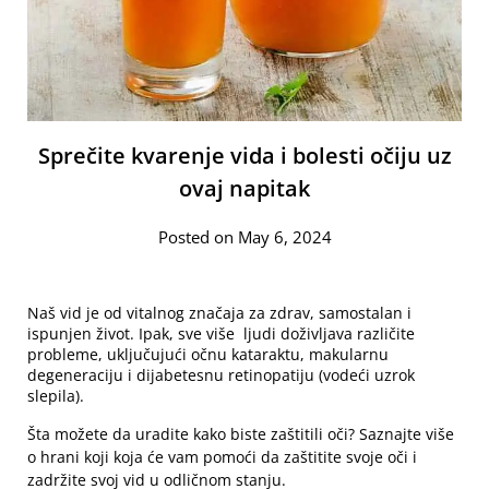
Sprečite kvarenje vida i bolesti očiju uz
ovaj napitak
Posted on May 6, 2024
Naš vid je od vitalnog značaja za zdrav, samostalan i
ispunjen život. Ipak, sve više ljudi doživljava različite
probleme, uključujući očnu kataraktu, makularnu
degeneraciju i dijabetesnu retinopatiju (vodeći uzrok
slepila).
Šta možete da uradite kako biste zaštitili oči? Saznajte više
o hrani koji koja će vam pomoći da zaštitite svoje oči i
zadržite svoj vid u odličnom stanju.