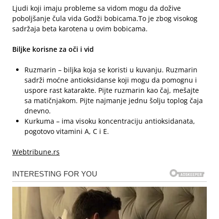
Ljudi koji imaju probleme sa vidom mogu da dožive
poboljšanje čula vida Godži bobicama.To je zbog visokog
sadržaja beta karotena u ovim bobicama.
Biljke korisne za oči i vid
Ruzmarin – biljka koja se koristi u kuvanju. Ruzmarin
sadrži moćne antioksidanse koji mogu da pomognu i
uspore rast katarakte. Pijte ruzmarin kao čaj, mešajte
sa matičnjakom. Pijte najmanje jednu šolju toplog čaja
dnevno.
Kurkuma – ima visoku koncentraciju antioksidanata,
pogotovo vitamini A, C i E.
Webtribune.rs