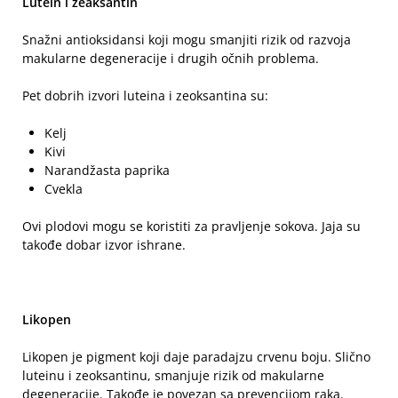
Lutein i zeaksantin
Snažni antioksidansi koji mogu smanjiti rizik od razvoja
makularne degeneracije i drugih očnih problema.
Pet dobrih izvori luteina i zeoksantina su:
Kelj
Kivi
Narandžasta paprika
Cvekla
Ovi plodovi mogu se koristiti za pravljenje sokova. Jaja su
takođe dobar izvor ishrane.
Likopen
Likopen je pigment koji daje paradajzu crvenu boju. Slično
luteinu i zeoksantinu, smanjuje rizik od makularne
degeneracije. Takođe je povezan sa prevencijom raka.