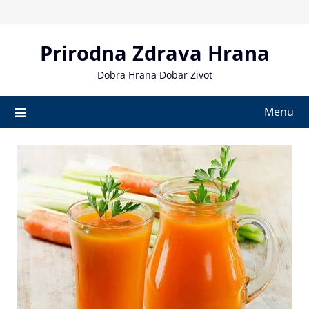
Skip
to
content
Prirodna Zdrava Hrana
Dobra Hrana Dobar Zivot
Menu