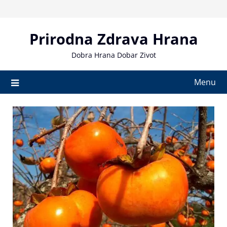
Skip
to
content
Prirodna Zdrava Hrana
Dobra Hrana Dobar Zivot
Menu