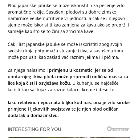
Plod japanske jabuke se može iskoristiti i za pečenje vrlo
aromatične rakije. Sasušeni plodovi su dobre zimske
namirnice velike nutritivne vrijednosti, a čak se i njegovo
sjeme može iskoristiti kao zamjena za kavu ako se preprži i
samelje kao što se to čini sa zrncima kave.
Čak i list japanske jabuke se može iskoristiti zbog svojih
svojstva koja potpomažu stezanje tkiva, a sasušena kora
može poslužiti kao zaslađivač raznim jelima ili pićima.
Za njega nalazimo i
primjenu u kozmetici jer se od
unutarnjeg tkiva ploda može pripremiti odlična maska za
lice koja čisti i osvježava kožu
. U kuhanju se najčešće
koristi kao sastojak za razne kolače, kreme i deserte.
Iako relativno nepoznata biljka kod nas, ona je vrlo široke
primjene i ljekovitih svojstava te je njen plod odličan
dodatak u domaćinstvu.