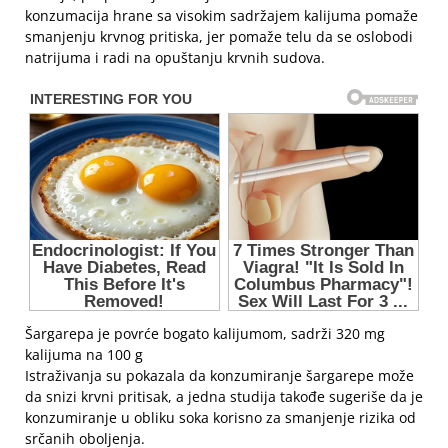
konzumacija hrane sa visokim sadržajem kalijuma pomaže
smanjenju krvnog pritiska, jer pomaže telu da se oslobodi
natrijuma i radi na opuštanju krvnih sudova.
Šargarepa je povrće bogato kalijumom, sadrži 320 mg
kalijuma na 100 g
Istraživanja su pokazala da konzumiranje šargarepe može
da snizi krvni pritisak, a jedna studija takođe sugeriše da je
konzumiranje u obliku soka korisno za smanjenje rizika od
srčanih oboljenja.