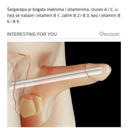
Šargarepa je bogata vlaknima i vitaminima. Izuzev A i C, u
njoj se nalaze i vitamini B 1, zatim B 2 i B 3, kao i vitamini B
6 i B 9.