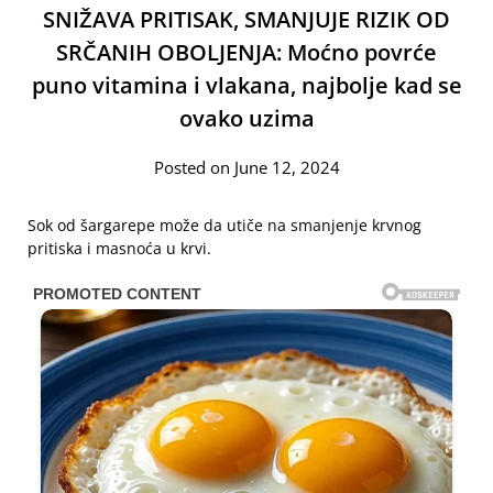
SNIŽAVA PRITISAK, SMANJUJE RIZIK OD
SRČANIH OBOLJENJA: Moćno povrće
puno vitamina i vlakana, najbolje kad se
ovako uzima
Posted on June 12, 2024
Sok od šargarepe može da utiče na smanjenje krvnog
pritiska i masnoća u krvi.