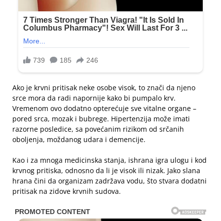
Ako je krvni pritisak neke osobe visok, to znači da njeno
srce mora da radi napornije kako bi pumpalo krv.
Vremenom ovo dodatno opterećuje sve vitalne organe –
pored srca, mozak i bubrege. Hipertenzija može imati
razorne posledice, sa povećanim rizikom od srčanih
oboljenja, moždanog udara i demencije.
Kao i za mnoga medicinska stanja, ishrana igra ulogu i kod
krvnog pritiska, odnosno da li je visok ili nizak. Jako slana
hrana čini da organizam zadržava vodu, što stvara dodatni
pritisak na zidove krvnih sudova.