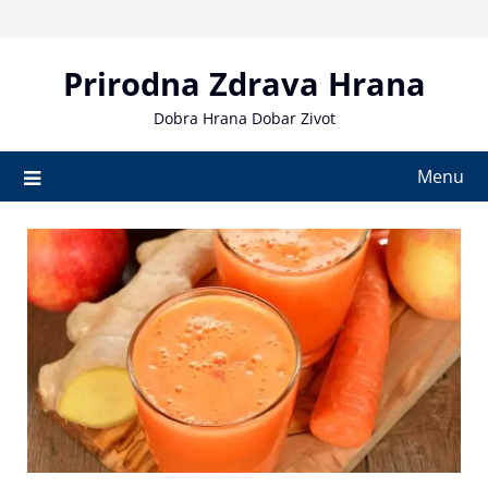
Skip
to
content
Prirodna Zdrava Hrana
Dobra Hrana Dobar Zivot
Menu