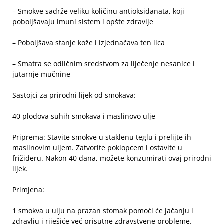
– Smokve sadrže veliku količinu antioksidanata, koji
poboljšavaju imuni sistem i opšte zdravlje
– Poboljšava stanje kože i izjednačava ten lica
– Smatra se odličnim sredstvom za liječenje nesanice i
jutarnje mučnine
Sastojci za prirodni lijek od smokava:
40 plodova suhih smokava i maslinovo ulje
Priprema: Stavite smokve u staklenu teglu i prelijte ih
maslinovim uljem. Zatvorite poklopcem i ostavite u
frižideru. Nakon 40 dana, možete konzumirati ovaj prirodni
lijek.
Primjena:
1 smokva u ulju na prazan stomak pomoći će jačanju i
zdravlju i riješiće već prisutne zdravstvene probleme.