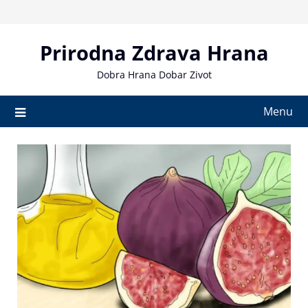
Skip
to
content
Prirodna Zdrava Hrana
Dobra Hrana Dobar Zivot
Menu