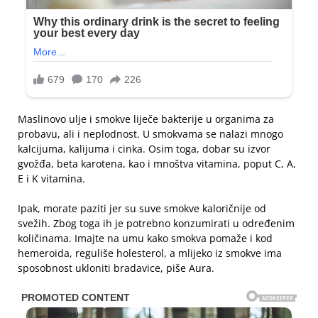
Maslinovo ulje i smokve liječe bakterije u organima za
probavu, ali i neplodnost. U smokvama se nalazi mnogo
kalcijuma, kalijuma i cinka. Osim toga, dobar su izvor
gvožđa, beta karotena, kao i mnoštva vitamina, poput C, A,
E i K vitamina.
Ipak, morate paziti jer su suve smokve kaloričnije od
svežih. Zbog toga ih je potrebno konzumirati u određenim
količinama. Imajte na umu kako smokva pomaže i kod
hemeroida, reguliše holesterol, a mlijeko iz smokve ima
sposobnost ukloniti bradavice, piše Aura.