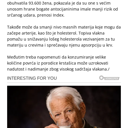
obuhvatila 93.600 žena, pokazala je da su one s većim
unosom hrane bogate antocijaninima imale manji rizik od
srčanog udara, prenosi Index.
Takođe može da smanji nivo masnih materija koje mogu da
začepe arterije, kao što je holesterol. Topiva vlakna
pomažu u snižavanju lošeg holesterola vezivanjem za tu
materiju u crevima i sprečavaju njenu apsorpciju u krv.
Međutim treba napomenuti da konzumiranje velike
količine povrća iz porodice krstašica može uzrokovati
nadutost i nadimanje zbog visokog sadržaja vlakana./