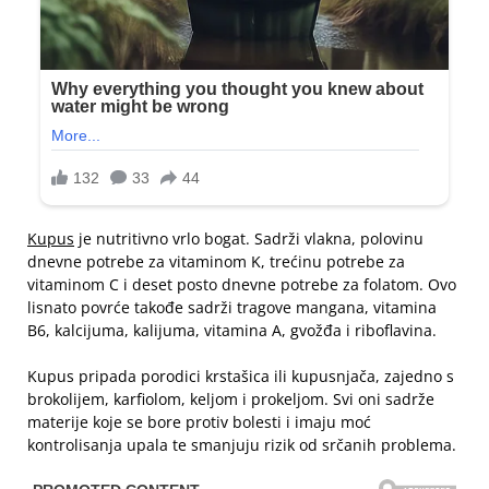
Kupus
je nutritivno vrlo bogat. Sadrži vlakna, polovinu
dnevne potrebe za vitaminom K, trećinu potrebe za
vitaminom C i deset posto dnevne potrebe za folatom. Ovo
lisnato povrće takođe sadrži tragove mangana, vitamina
B6, kalcijuma, kalijuma, vitamina A, gvožđa i riboflavina.
Kupus pripada porodici krstašica ili kupusnjača, zajedno s
brokolijem, karfiolom, keljom i prokeljom. Svi oni sadrže
materije koje se bore protiv bolesti i imaju moć
kontrolisanja upala te smanjuju rizik od srčanih problema.