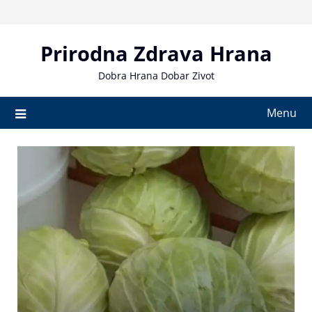
Skip
to
content
Prirodna Zdrava Hrana
Dobra Hrana Dobar Zivot
Menu