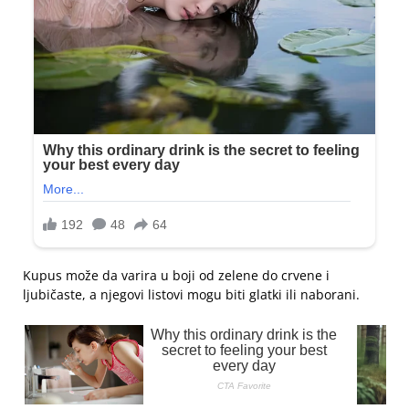
Kupus može da varira u boji od zelene do crvene i
ljubičaste, a njegovi listovi mogu biti glatki ili naborani.