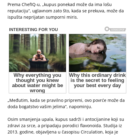
Prema ChefIQ-u, „kupus ponekad može da ima lošu
reputaciju“, uglavnom zato što, kada se prekuva, može da
ispušta neprijatan sumporni miris.
„Međutim, kada se pravilno pripremi, ovo povrće može da
doda bogatstvo vašim jelima“, napominju.
Osim smanjenja upala, kupus sadrži i antocijanine koji su
zdravi za srce, a pripadaju porodici flavonoida. Studija iz
2013. godine, objavljena u časopisu Circulation, koja je