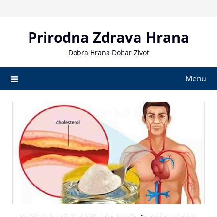
Skip
to
content
Prirodna Zdrava Hrana
Dobra Hrana Dobar Zivot
Menu