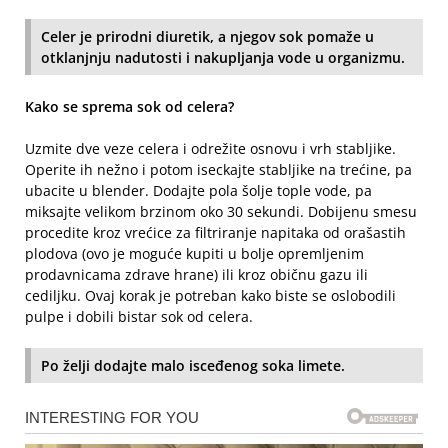
Celer je prirodni diuretik, a njegov sok pomaže u
otklanjnju nadutosti i nakupljanja vode u organizmu.
Kako se sprema sok od celera?
Uzmite dve veze celera i odrežite osnovu i vrh stabljike.
Operite ih nežno i potom iseckajte stabljike na trećine, pa
ubacite u blender. Dodajte pola šolje tople vode, pa
miksajte velikom brzinom oko 30 sekundi. Dobijenu smesu
procedite kroz vrećice za filtriranje napitaka od orašastih
plodova (ovo je moguće kupiti u bolje opremljenim
prodavnicama zdrave hrane) ili kroz običnu gazu ili
cediljku. Ovaj korak je potreban kako biste se oslobodili
pulpe i dobili bistar sok od celera.
Po želji dodajte malo isceđenog soka limete.