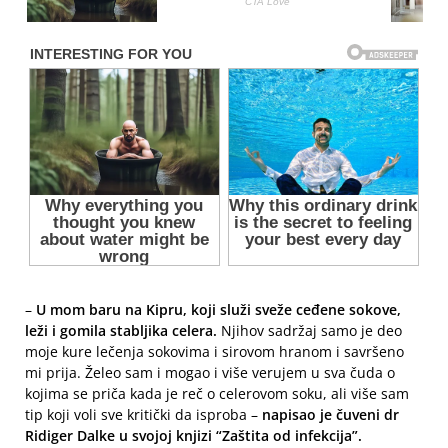
–
U mom baru na Kipru, koji služi sveže ceđene sokove,
leži i gomila stabljika celera.
Njihov sadržaj samo je deo
moje kure lečenja sokovima i sirovom hranom i savršeno
mi prija. Želeo sam i mogao i više verujem u sva čuda o
kojima se priča kada je reč o celerovom soku, ali više sam
tip koji voli sve kritički da isproba –
napisao je čuveni dr
Ridiger Dalke u svojoj knjizi “Zaštita od infekcija”.