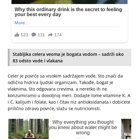
Stabljika celera veoma je bogata vodom – sadrži oko
83 odsto vode i vlakana
Celer je povrće sa visokim sadržajem vode, što znači da
odlično hidrira ljudski organizam. Takođe, bogat je
vlaknima, što odgovara crevima, a neretko ih ne
konzumiramo u dovoljnoj meri. Dodajte tome vitamine K, A
i C, kalijum i folate, kao i čitav niz antioksidanata i dobićete
prilično zdravo povrće, slažu se nutricionisti.