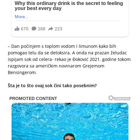
– Dan počinjem s toplom vodom i limunom kako bih
pomogao telu da se detoksira. A onda na prazan želudac
ispijam sok od celera- rekao je Đoković 2021. godine tokom
razgovora sa američkim novinarom Grejemom
Bensingerom.
Šta je to što ovaj sok čini tako posebnim?