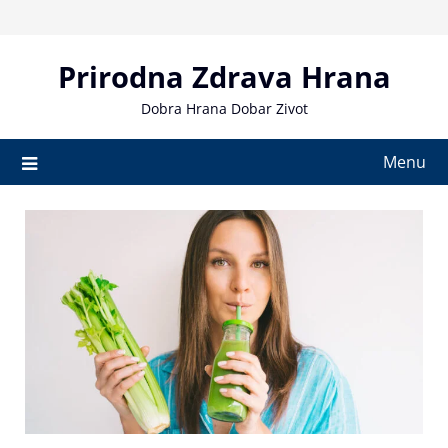
Skip
to
content
Prirodna Zdrava Hrana
Dobra Hrana Dobar Zivot
Menu