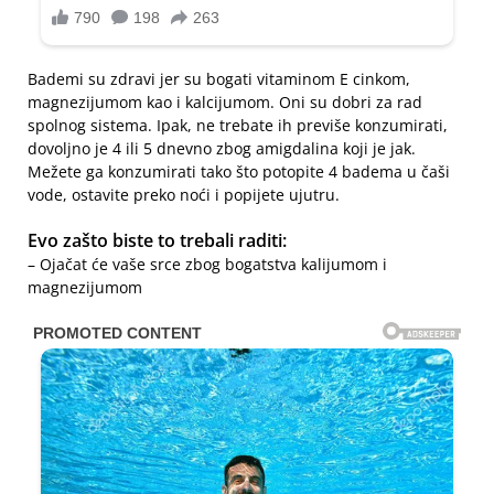
Bademi su zdravi jer su bogati vitaminom E cinkom,
magnezijumom kao i kalcijumom. Oni su dobri za rad
spolnog sistema. Ipak, ne trebate ih previše konzumirati,
dovoljno je 4 ili 5 dnevno zbog amigdalina koji je jak.
Mežete ga konzumirati tako što potopite 4 badema u čaši
vode, ostavite preko noći i popijete ujutru.
Evo zašto biste to trebali raditi:
– Ojačat će vaše srce zbog bogatstva kalijumom i
magnezijumom