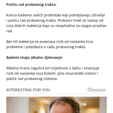
Potiču rad probavnog trakta:
Korica badema sadrži probiotike koji poboljšavaju zdravlje
i potiču rad probavnog trakta. Probavni trakt se sastoji od
niza dobrih bakterija koje su neophodne za njegov pravilan
rad.
Bez tih bakterija se povećava rizik od nastanka niza
problema i poteškoća u radu probavnog trakta.
Bademi imaju alkalno djelovanje:
Alkalna hrana regulira pH vrijednost u tijelu i smanjuje
rizik od nastanka niza bolesti. Jača imunološki sistem i
potiče rad probavnog sistema.