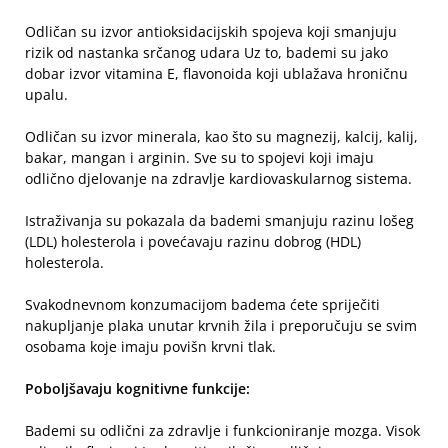
Odličan su izvor antioksidacijskih spojeva koji smanjuju
rizik od nastanka srčanog udara Uz to, bademi su jako
dobar izvor vitamina E, flavonoida koji ublažava hroničnu
upalu.
Odličan su izvor minerala, kao što su magnezij, kalcij, kalij,
bakar, mangan i arginin. Sve su to spojevi koji imaju
odlično djelovanje na zdravlje kardiovaskularnog sistema.
Istraživanja su pokazala da bademi smanjuju razinu lošeg
(LDL) holesterola i povećavaju razinu dobrog (HDL)
holesterola.
Svakodnevnom konzumacijom badema ćete spriječiti
nakupljanje plaka unutar krvnih žila i preporučuju se svim
osobama koje imaju povišn krvni tlak.
Poboljšavaju kognitivne funkcije:
Bademi su odlični za zdravlje i funkcioniranje mozga. Visok