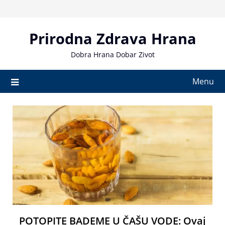
Skip
to
content
Prirodna Zdrava Hrana
Dobra Hrana Dobar Zivot
Menu
POTOPITE BADEME U ČAŠU VODE: Ovaj