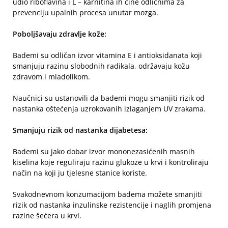
udio riboflavina i L – karnitina ih čine odličnima za
prevenciju upalnih procesa unutar mozga.
Poboljšavaju zdravlje kože:
Bademi su odličan izvor vitamina E i antioksidanata koji
smanjuju razinu slobodnih radikala, održavaju kožu
zdravom i mladolikom.
Naučnici su ustanovili da bademi mogu smanjiti rizik od
nastanka oštećenja uzrokovanih izlaganjem UV zrakama.
Smanjuju rizik od nastanka dijabetesa:
Bademi su jako dobar izvor mononezasićenih masnih
kiselina koje reguliraju razinu glukoze u krvi i kontroliraju
način na koji ju tjelesne stanice koriste.
Svakodnevnom konzumacijom badema možete smanjiti
rizik od nastanka inzulinske rezistencije i naglih promjena
razine šećera u krvi.