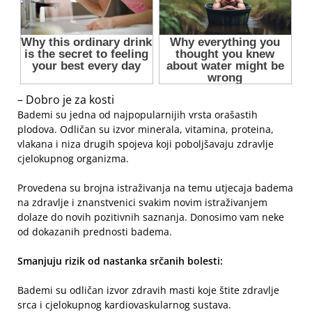
– Dobro je za kosti
Bademi su jedna od najpopularnijih vrsta orašastih
plodova. Odličan su izvor minerala, vitamina, proteina,
vlakana i niza drugih spojeva koji poboljšavaju zdravlje
cjelokupnog organizma.
Provedena su brojna istraživanja na temu utjecaja badema
na zdravlje i znanstvenici svakim novim istraživanjem
dolaze do novih pozitivnih saznanja. Donosimo vam neke
od dokazanih prednosti badema.
Smanjuju rizik od nastanka srčanih bolesti:
Bademi su odličan izvor zdravih masti koje štite zdravlje
srca i cjelokupnog kardiovaskularnog sustava.