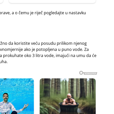
prave, a o čemu je riječ pogledajte u nastavku
važno da koristite veću posudu prilikom njenog
ravnomjernije ako je potopljena u puno vode. Za
 prokuhate oko 3 litra vode, imajući na umu da će
uha.