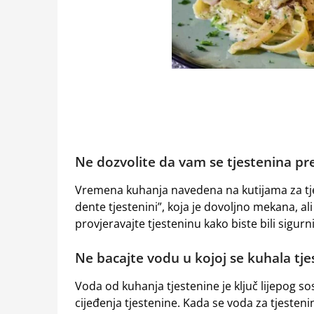
Ne dozvolite da vam se tjestenina p
Vremena kuhanja navedena na kutijama za tjes
dente tjestenini”, koja je dovoljno mekana, al
provjeravajte tjesteninu kako biste bili sigu
Ne bacajte vodu u kojoj se kuhala tj
Voda od kuhanja tjestenine je ključ lijepog sos
cijeđenja tjestenine. Kada se voda za tjesteni