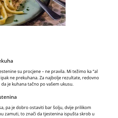
rekuha
tenine su procjene – ne pravila. Mi težimo ka “al
i ipak ne prekuhana. Za najbolje rezultate, redovno
rni da je kuhana tačno po vašem ukusu.
estenina
a, pa je dobro ostaviti bar šolju, dvije prilikom
nu zamuti, to znači da tjestenina ispušta skrob u