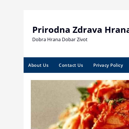
Skip
to
content
Prirodna Zdrava Hran
Dobra Hrana Dobar Zivot
About Us
Contact Us
Privacy Policy