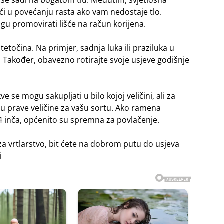
se sadi na bogatom tlu. Međutim, svjetlosna
 u povećanju rasta ako vam nedostaje tlo.
gu promovirati lišće na račun korijena.
točina. Na primjer, sadnja luka ili praziluka u
. Također, obavezno rotirajte svoje usjeve godišnje
e se mogu sakupljati u bilo kojoj veličini, ali za
udu prave veličine za vašu sortu. Ako ramena
3/4 inča, općenito su spremna za povlačenje.
za vrtlarstvo, bit ćete na dobrom putu do usjeva
i