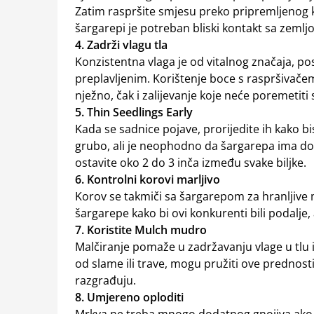
Zatim raspršite smjesu preko pripremljenog k
šargarepi je potreban bliski kontakt sa zemljo
4. Zadrži vlagu tla
Konzistentna vlaga je od vitalnog značaja, pos
preplavljenim. Korištenje boce s raspršivačem
nježno, čak i zalijevanje koje neće poremetiti
5. Thin Seedlings Early
Kada se sadnice pojave, prorijedite ih kako bi
grubo, ali je neophodno da šargarepa ima dov
ostavite oko 2 do 3 inča između svake biljke.
6. Kontrolni korovi marljivo
Korov se takmiči sa šargarepom za hranljive ma
šargarepe kako bi ovi konkurenti bili podalje,
7. Koristite Mulch mudro
Malčiranje pomaže u zadržavanju vlage u tlu i
od slame ili trave, mogu pružiti ove prednosti
razgrađuju.
8. Umjereno oploditi