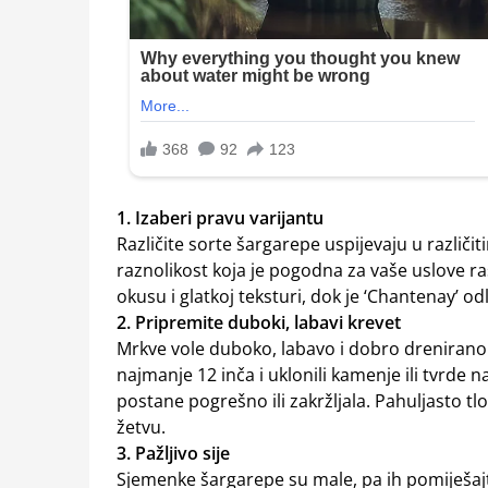
1. Izaberi pravu varijantu
Različite sorte šargarepe uspijevaju u različi
raznolikost koja je pogodna za vaše uslove ra
okusu i glatkoj teksturi, dok je ‘Chantenay’ odl
2. Pripremite duboki, labavi krevet
Mrkve vole duboko, labavo i dobro drenirano t
najmanje 12 inča i uklonili kamenje ili tvrde
postane pogrešno ili zakržljala. Pahuljasto t
žetvu.
3. Pažljivo sije
Sjemenke šargarepe su male, pa ih pomiješajte