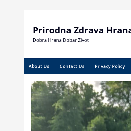
Skip
to
content
Prirodna Zdrava Hran
Dobra Hrana Dobar Zivot
About Us
Contact Us
Privacy Policy