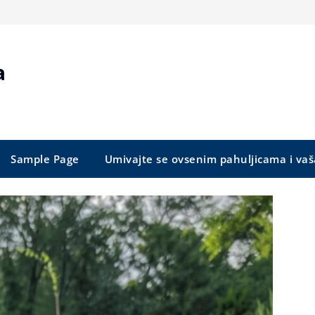
a
Sample Page
Umivajte se ovsenim pahuljicama i vaš