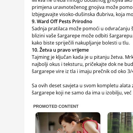
Mrkva ne treba mnogo dodatnog gnojiva ako 
primjena uravnoteženog gnojiva može pomoći
Izbjegavajte visoko-dušinska đubriva, koja mo
9. Ward Off Pests Prirodno
Sadnja pratilaca može pomoći u odvraćanju šte
blizini vaše šargarepe može odbiti šargarepu
kako biste spriječili nakupljanje bolesti u tlu.
10. Žetva u pravo vrijeme
Tajming je ključan kada je u pitanju žetva. Mrkv
najbolji okus i teksturu, pričekajte dok ne b
šargarepe vire iz tla i imaju prečnik od oko 
Sa ovih deset savjeta u svom kompletu alata 
šargarepe koji ne samo da ima u izobilju, već 