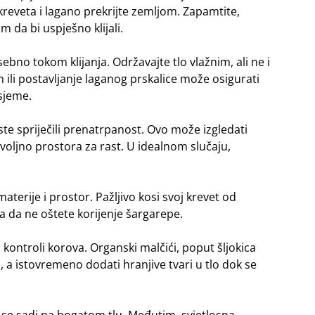
reveta i lagano prekrijte zemljom. Zapamtite,
m da bi uspješno klijali.
ebno tokom klijanja. Održavajte tlo vlažnim, ali ne i
 ili postavljanje laganog prskalice može osigurati
 sjeme.
ste spriječili prenatrpanost. Ovo može izgledati
oljno prostora za rast. U idealnom slučaju,
terije i prostor. Pažljivo kosi svoj krevet od
 a da ne oštete korijenje šargarepe.
 kontroli korova. Organski malčići, poput šljokica
, a istovremeno dodati hranjive tvari u tlo dok se