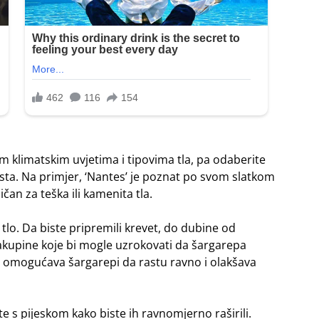
tim klimatskim uvjetima i tipovima tla, pa odaberite
sta. Na primjer, ‘Nantes’ je poznat po svom slatkom
ičan za teška ili kamenita tla.
lo. Da biste pripremili krevet, do dubine od
 nakupine koje bi mogle uzrokovati da šargarepa
lo omogućava šargarepi da rastu ravno i olakšava
 s pijeskom kako biste ih ravnomjerno raširili.