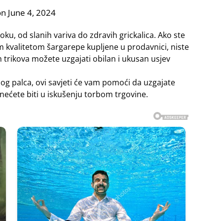
n June 4, 2024
u, od slanih variva do zdravih grickalica. Ako ste
im kvalitetom šargarepe kupljene u prodavnici, niste
h trikova možete uzgajati obilan i ukusan usjev
nog palca, ovi savjeti će vam pomoći da uzgajate
 nećete biti u iskušenju torbom trgovine.