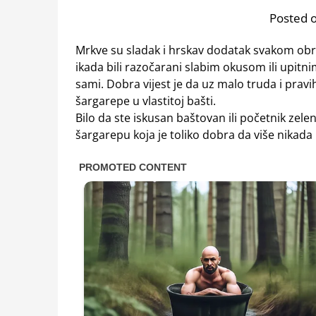
Posted o
Mrkve su sladak i hrskav dodatak svakom obrok
ikada bili razočarani slabim okusom ili upitn
sami. Dobra vijest je da uz malo truda i pravi
šargarepe u vlastitoj bašti.
Bilo da ste iskusan baštovan ili početnik zele
šargarepu koja je toliko dobra da više nikada