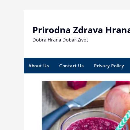
Skip
to
content
Prirodna Zdrava Hran
Dobra Hrana Dobar Zivot
About Us
Contact Us
Privacy Policy