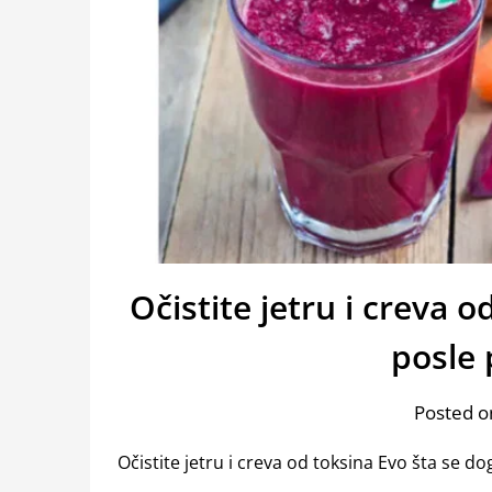
Očistite jetru i creva 
posle 
Posted o
Očistite jetru i creva od toksina Evo šta se d