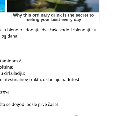
ite u blender i dodajte dve čaše vode. Izblendajte u
elog dana.
vitaminom A;
oksina;
 cirkulaciju;
ointestinalnog trakta, uklanjaju nadutost i
creva.
 šta se dogodi posle prve čaše!