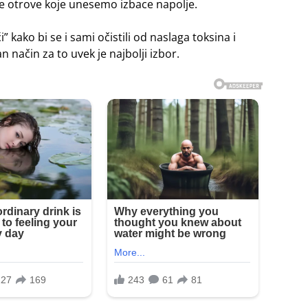
ve otrove koje unesemo izbace napolje.
ako bi se i sami očistili od naslaga toksina i
n način za to uvek je najbolji izbor.