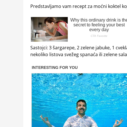
Predstavljamo vam recept za moćni koktel koji ć
Sastojci: 3 šargarepe, 2 zelene jabuke, 1 cve
nekoliko listova svežeg spanaća ili zelene sala