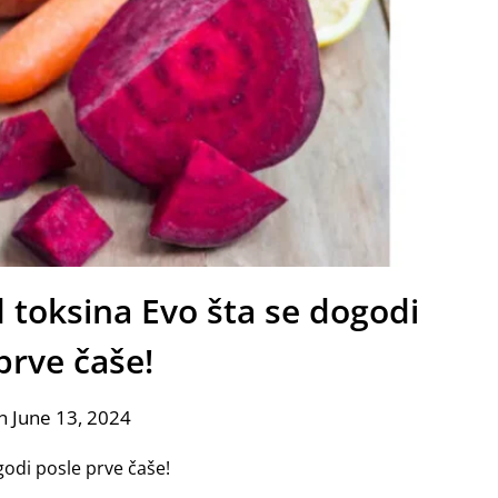
od toksina Evo šta se dogodi
prve čaše!
n June 13, 2024
ogodi posle prve čaše!