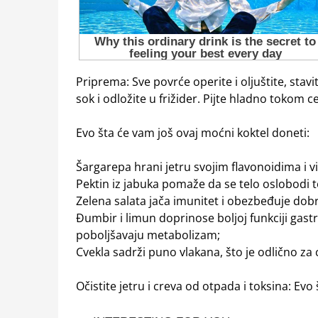
Priprema: Sve povrće operite i oljuštite, stav
sok i odložite u frižider. Pijte hladno tokom c
Evo šta će vam još ovaj moćni koktel doneti:
Šargarepa hrani jetru svojim flavonoidima i 
Pektin iz jabuka pomaže da se telo oslobodi t
Zelena salata jača imunitet i obezbeđuje dobru
Đumbir i limun doprinose boljoj funkciji gastr
poboljšavaju metabolizam;
Cvekla sadrži puno vlakana, što je odlično za 
Očistite jetru i creva od otpada i toksina: Evo