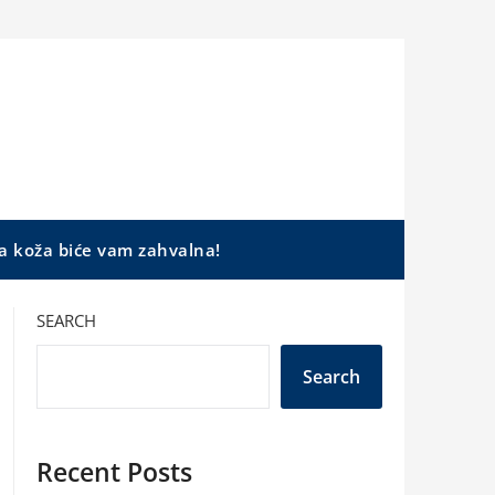
a koža biće vam zahvalna!
SEARCH
Search
Recent Posts