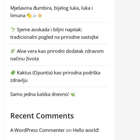
Mješavina đumbira, bijelog luka, luka i
limuna
Sjeme avokada i biljni napitak:
tradicionalni pogled na prirodne sastojke
Aloe vera kao prirodni dodatak zdravom
načinu života
Kaktus (Opuntia) kao prirodna podrška
zdravlju
Samo jedna kašika dnevno!
Recent Comments
A WordPress Commenter
on
Hello world!