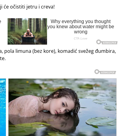
e očistiti jetru i creva!
kla, pola limuna (bez kore), komadić svežeg đumbira,
te.