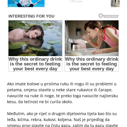
Ako imate bolove u prstima ruku ili nogu ili su problemi u
petama, smjesu stavite u neke stare rukavice ili čarape,
navucite na ruke ili noge, te preko toga navucite najlonsku
kesu, da tečnost ne bi curila okolo.
Međutim, ako je riječ o drugim dijelovima tijela kao što su
leđa, kičma, rebra, kukovi, koljena. Naš je prijedlog da
smjesu prvo stavite na čistu gazu, zatim da tu gazu stavite