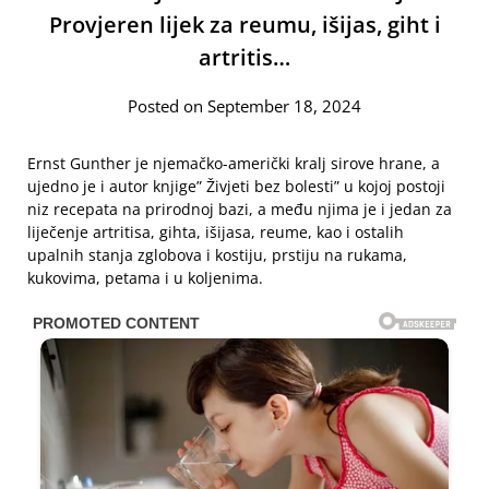
Provjeren lijek za reumu, išijas, giht i
artritis…
Posted on September 18, 2024
Ernst Gunther je njemačko-američki kralj sirove hrane, a
ujedno je i autor knjige” Živjeti bez bolesti” u kojoj postoji
niz recepata na prirodnoj bazi, a među njima je i jedan za
liječenje artritisa, gihta, išijasa, reume, kao i ostalih
upalnih stanja zglobova i kostiju, prstiju na rukama,
kukovima, petama i u koljenima.