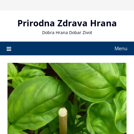
Skip
to
content
Prirodna Zdrava Hrana
Dobra Hrana Dobar Zivot
Menu