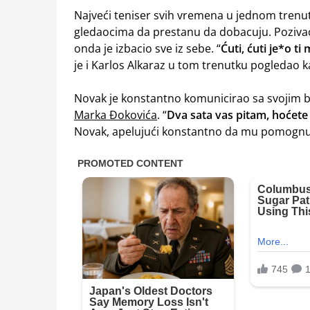
Najveći teniser svih vremena u jednom trenutk
gledaocima da prestanu da dobacuju. Pozivao j
onda je izbacio sve iz sebe. “
Ćuti, ćuti je*o ti
je i Karlos Alkaraz u tom trenutku pogledao k
Novak je konstantno komunicirao sa svojim 
Marka Đokovića
. “
Dva sata vas pitam, hoćete 
Novak, apelujući konstantno da mu pomognu