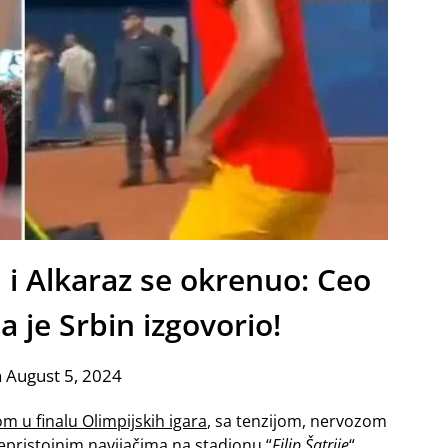
i Alkaraz se okrenuo: Ceo
a je Srbin izgovorio!
 August 5, 2024
m u finalu Olimpijskih igara
, sa tenzijom, nervozom
epristojnim navijačima na stadionu “
Filip Šatrije
“.