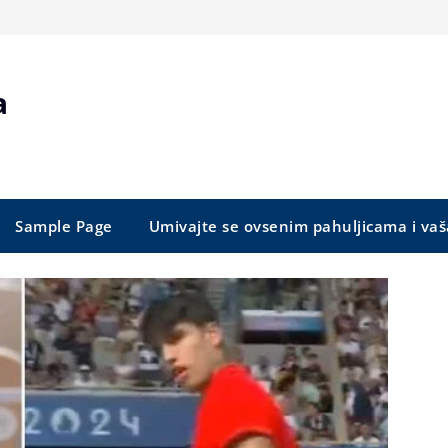
a
Sample Page
Umivajte se ovsenim pahuljicama i vaš