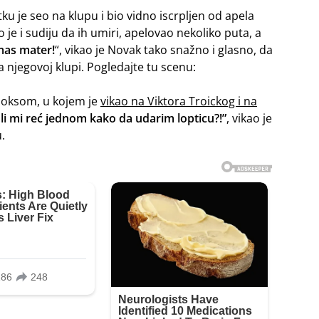
u je seo na klupu i bio vidno iscrpljen od apela
e i sudiju da ih umiri, apelovao nekoliko puta, a
 mas mater!
“, vikao je Novak tako snažno i glasno, da
a njegovoj klupi. Pogledajte tu scenu:
boksom, u kojem je
vikao na Viktora Troickog i na
li mi reć jednom kako da udarim lopticu?!”
, vikao je
.