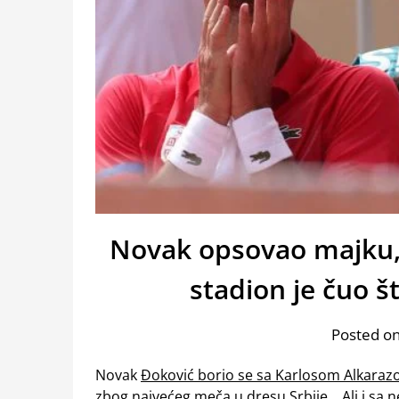
Novak opsovao majku, 
stadion je čuo št
Posted on
Novak
Đoković borio se sa Karlosom Alkarazo
zbog najvećeg meča u dresu Srbije… Ali i sa n