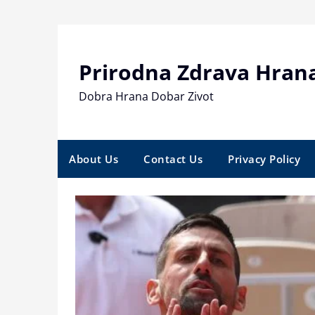
Skip
to
content
Prirodna Zdrava Hran
Dobra Hrana Dobar Zivot
About Us
Contact Us
Privacy Policy