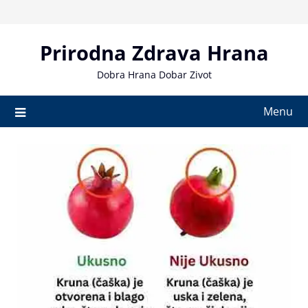
Skip
to
content
Prirodna Zdrava Hrana
Dobra Hrana Dobar Zivot
Menu