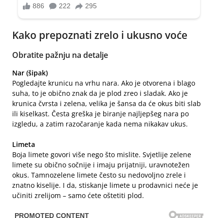
Kako prepoznati zrelo i ukusno voće
Obratite pažnju na detalje
Nar (šipak)
Pogledajte krunicu na vrhu nara. Ako je otvorena i blago
suha, to je obično znak da je plod zreo i sladak. Ako je
krunica čvrsta i zelena, velika je šansa da će okus biti slab
ili kiselkast. Česta greška je biranje najljepšeg nara po
izgledu, a zatim razočaranje kada nema nikakav ukus.
Limeta
Boja limete govori više nego što mislite. Svjetlije zelene
limete su obično sočnije i imaju prijatniji, uravnotežen
okus. Tamnozelene limete često su nedovoljno zrele i
znatno kiselije. I da, stiskanje limete u prodavnici neće je
učiniti zrelijom – samo ćete oštetiti plod.