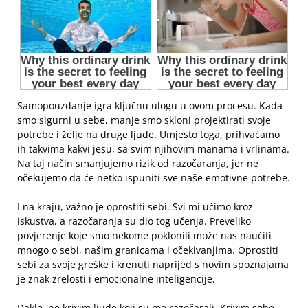
Samopouzdanje igra ključnu ulogu u ovom procesu. Kada
smo sigurni u sebe, manje smo skloni projektirati svoje
potrebe i želje na druge ljude. Umjesto toga, prihvaćamo
ih takvima kakvi jesu, sa svim njihovim manama i vrlinama.
Na taj način smanjujemo rizik od razočaranja, jer ne
očekujemo da će netko ispuniti sve naše emotivne potrebe.
I na kraju, važno je oprostiti sebi. Svi mi učimo kroz
iskustva, a razočaranja su dio tog učenja. Preveliko
povjerenje koje smo nekome poklonili može nas naučiti
mnogo o sebi, našim granicama i očekivanjima. Oprostiti
sebi za svoje greške i krenuti naprijed s novim spoznajama
je znak zrelosti i emocionalne inteligencije.
Dakle, ne krivim ljude koji su me razočarali. Krivim sebe,