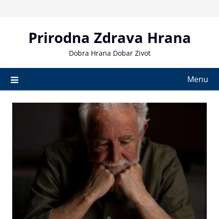
Skip
to
content
Prirodna Zdrava Hrana
Dobra Hrana Dobar Zivot
Menu