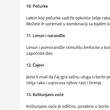
10. Pečurke
Lektin koji pečurke sadrže opkoliće ćelije raka 
Možete ih spremati u kombinaciji sa bijelim luk
11. Limun i narandže
Limun i pomorandže stimulišu limfocite u borbi
započnite dan.
12. Čajevi
Jeste li znali da čaj igra važnu ulogu u borbi 
ćelija raka i usporova njihov rast i širenje.
13. Koštunjavo voće
Koštunjavo voće je odlično, posebno u borbi 