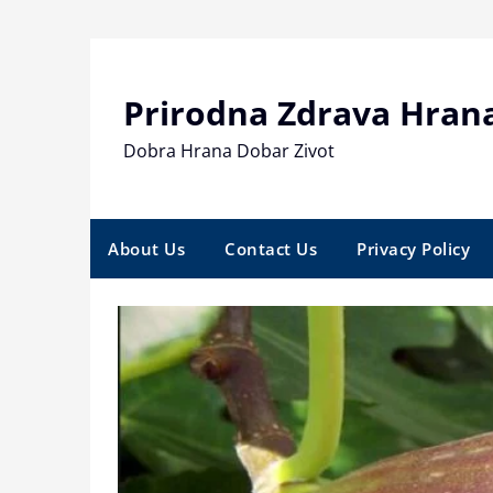
Skip
to
content
Prirodna Zdrava Hran
Dobra Hrana Dobar Zivot
About Us
Contact Us
Privacy Policy