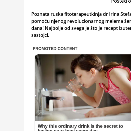
Posted o
Poznata ruska fitoterapeutkinja dr Irina Stefa
pomoću njenog revolucionarnog melema žen
dana! Najbolje od svega je što je recept izu
sastojci.