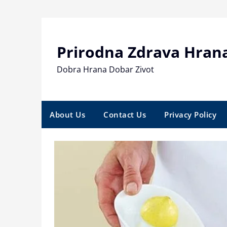
Skip
to
content
Prirodna Zdrava Hran
Dobra Hrana Dobar Zivot
About Us
Contact Us
Privacy Policy