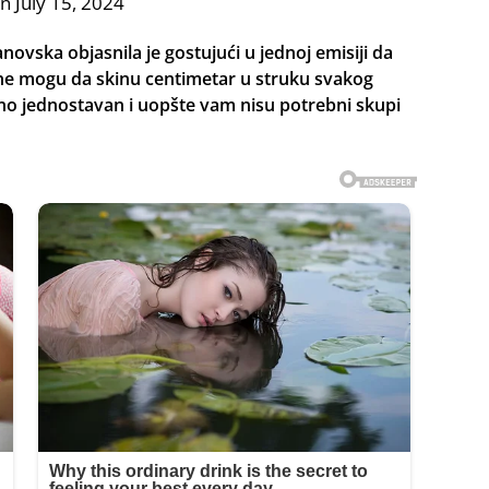
n July 15, 2024
novska objasnila je gostujući u jednoj emisiji da
e mogu da skinu centimetar u struku svakog
teno jednostavan i uopšte vam nisu potrebni skupi