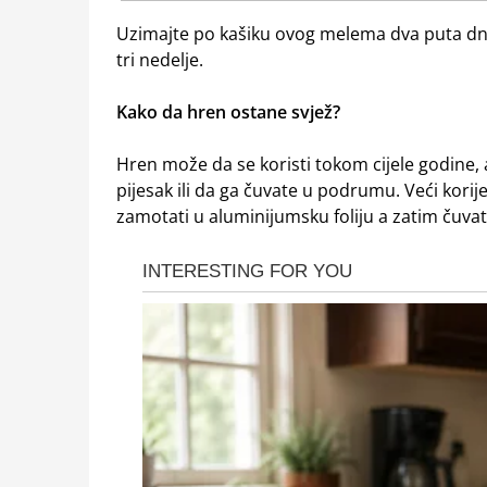
Uzimajte po kašiku ovog melema dva puta dnevno
tri nedelje.
Kako da hren ostane svjež?
Hren može da se koristi tokom cijele godine, a
pijesak ili da ga čuvate u podrumu. Veći kori
zamotati u aluminijumsku foliju a zatim čuvati