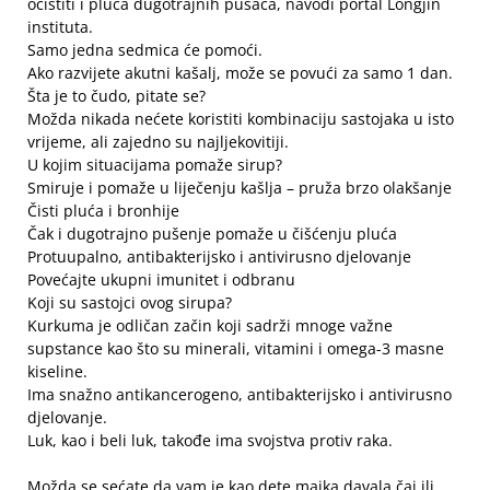
očistiti i pluća dugotrajnih pušača, navodi portal Longjin
instituta.
Samo jedna sedmica će pomoći.
Ako razvijete akutni kašalj, može se povući za samo 1 dan.
Šta je to čudo, pitate se?
Možda nikada nećete koristiti kombinaciju sastojaka u isto
vrijeme, ali zajedno su najljekovitiji.
U kojim situacijama pomaže sirup?
Smiruje i pomaže u liječenju kašlja – pruža brzo olakšanje
Čisti pluća i bronhije
Čak i dugotrajno pušenje pomaže u čišćenju pluća
Protuupalno, antibakterijsko i antivirusno djelovanje
Povećajte ukupni imunitet i odbranu
Koji su sastojci ovog sirupa?
Kurkuma je odličan začin koji sadrži mnoge važne
supstance kao što su minerali, vitamini i omega-3 masne
kiseline.
Ima snažno antikancerogeno, antibakterijsko i antivirusno
djelovanje.
Luk, kao i beli luk, takođe ima svojstva protiv raka.
Možda se sećate da vam je kao dete majka davala čaj ili