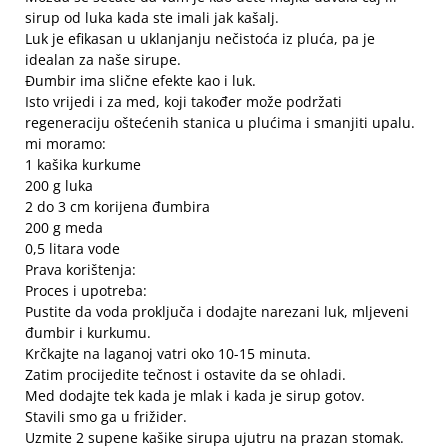
sirup od luka kada ste imali jak kašalj.
Luk je efikasan u uklanjanju nečistoća iz pluća, pa je
idealan za naše sirupe.
Đumbir ima slične efekte kao i luk.
Isto vrijedi i za med, koji također može podržati
regeneraciju oštećenih stanica u plućima i smanjiti upalu.
mi moramo:
1 kašika kurkume
200 g luka
2 do 3 cm korijena đumbira
200 g meda
0,5 litara vode
Prava korištenja:
Proces i upotreba:
Pustite da voda proključa i dodajte narezani luk, mljeveni
đumbir i kurkumu.
Krčkajte na laganoj vatri oko 10-15 minuta.
Zatim procijedite tečnost i ostavite da se ohladi.
Med dodajte tek kada je mlak i kada je sirup gotov.
Stavili smo ga u frižider.
Uzmite 2 supene kašike sirupa ujutru na prazan stomak.