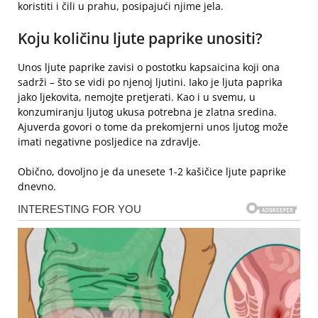
koristiti i čili u prahu, posipajući njime jela.
Koju količinu ljute paprike unositi?
Unos ljute paprike zavisi o postotku kapsaicina koji ona
sadrži – što se vidi po njenoj ljutini. Iako je ljuta paprika
jako ljekovita, nemojte pretjerati. Kao i u svemu, u
konzumiranju ljutog ukusa potrebna je zlatna sredina.
Ajuverda govori o tome da prekomjerni unos ljutog može
imati negativne posljedice na zdravlje.
Obično, dovoljno je da unesete 1-2 kašičice ljute paprike
dnevno.