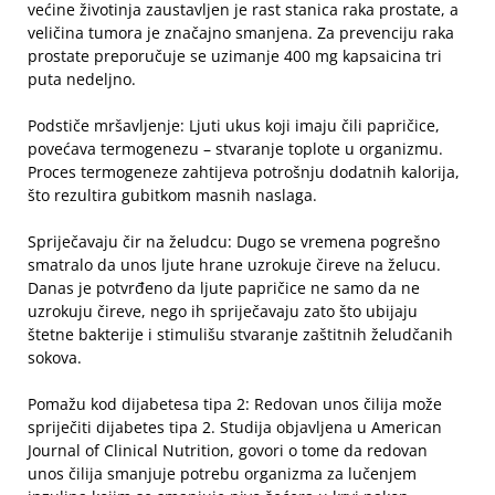
većine životinja zaustavljen je rast stanica raka prostate, a
veličina tumora je značajno smanjena. Za prevenciju raka
prostate preporučuje se uzimanje 400 mg kapsaicina tri
puta nedeljno.
Podstiče mršavljenje: Ljuti ukus koji imaju čili papričice,
povećava termogenezu – stvaranje toplote u organizmu.
Proces termogeneze zahtijeva potrošnju dodatnih kalorija,
što rezultira gubitkom masnih naslaga.
Spriječavaju čir na želudcu: Dugo se vremena pogrešno
smatralo da unos ljute hrane uzrokuje čireve na želucu.
Danas je potvrđeno da ljute papričice ne samo da ne
uzrokuju čireve, nego ih spriječavaju zato što ubijaju
štetne bakterije i stimulišu stvaranje zaštitnih želudčanih
sokova.
Pomažu kod dijabetesa tipa 2: Redovan unos čilija može
spriječiti dijabetes tipa 2. Studija objavljena u American
Journal of Clinical Nutrition, govori o tome da redovan
unos čilija smanjuje potrebu organizma za lučenjem