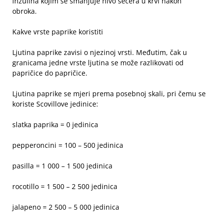
inzulina kojim se smanjuje nivo šećera u krvi nakon
obroka.
Kakve vrste paprike koristiti
Ljutina paprike zavisi o njezinoj vrsti. Međutim, čak u
granicama jedne vrste ljutina se može razlikovati od
papričice do papričice.
Ljutina paprike se mjeri prema posebnoj skali, pri čemu se
koriste Scovillove jedinice:
slatka paprika = 0 jedinica
pepperoncini = 100 – 500 jedinica
pasilla = 1 000 – 1 500 jedinica
rocotillo = 1 500 – 2 500 jedinica
jalapeno = 2 500 – 5 000 jedinica