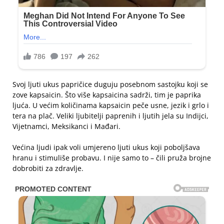
Svoj ljuti ukus papričice duguju posebnom sastojku koji se
zove kapsaicin. Što više kapsaicina sadrži, tim je paprika
ljuća. U većim količinama kapsaicin peče usne, jezik i grlo i
tera na plač. Veliki ljubitelji paprenih i ljutih jela su Indijci,
Vijetnamci, Meksikanci i Mađari.
Većina ljudi ipak voli umjereno ljuti ukus koji poboljšava
hranu i stimuliše probavu. I nije samo to – čili pruža brojne
dobrobiti za zdravlje.