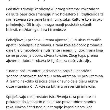
Podstiče zdravlje kardiovaskularnog sistema: Pokazalo se
da ljute papričice smanjuju nivo holesterola i triglicerida te
spriječavaju stvaranje krvnih ugrušaka. Kulture koje široko
primjenjuju čili imaju mnogo manji postotak srčanih
bolesti, moždanog udara i tromboze
Poboljšavaju probavu: Prema ajuverdi, ljuti ukus stimuliše
apetit i poboljšava probavu. Hrana koja se dobro probavlja
daje tijelu neophodne nutrijente i energiju, dok hrana koja
se ne probavlja dobro, stvara toksine. Zbog toga, prema
ajuverdi, dobra probava je ključna za naše zdravlje.
“Hrane” naš imunitet: Jarkocrvena boja čili papričica
svjedoči o visokom sadržaju beta-karotena, ili pro-vitamina
A. Samo nekoliko kašičica čilija dnevno daje tijelu ekstra
doze vitamina C i A koje su bitne u prevenciji infekcija.
Spriječavaju rak prostate: Istraživanja raka prostate su
pokazala da kapsaicin djeluje kao pravi “ubica” stanica
raka. Nakon četiri nedjelje terapije kapsaicinom, kod