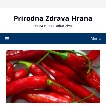
Skip
to
content
Prirodna Zdrava Hrana
Dobra Hrana Dobar Zivot
Menu