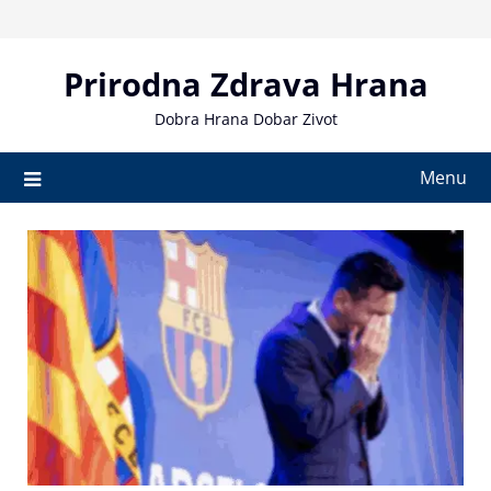
Skip
to
content
Prirodna Zdrava Hrana
Dobra Hrana Dobar Zivot
Menu