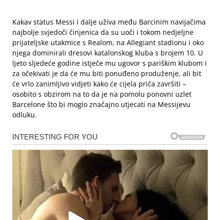
Kakav status Messi i dalje uživa među Barcinim navijačima
najbolje svjedoči činjenica da su uoči i tokom nedjeljne
prijateljske utakmice s Realom, na Allegiant stadionu i oko
njega dominirali dresovi katalonskog kluba s brojem 10. U
ljeto sljedeće godine istječe mu ugovor s pariškim klubom i
za očekivati je da će mu biti ponuđeno produženje, ali bit
će vrlo zanimljivo vidjeti kako će cijela priča završiti –
osobito s obzirom na to da je na pomolu ponovni uzlet
Barcelone što bi moglo značajno utjecati na Messijevu
odluku.