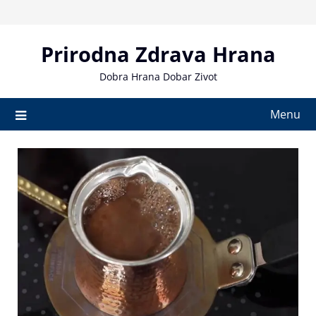
Skip
to
content
Prirodna Zdrava Hrana
Dobra Hrana Dobar Zivot
Menu