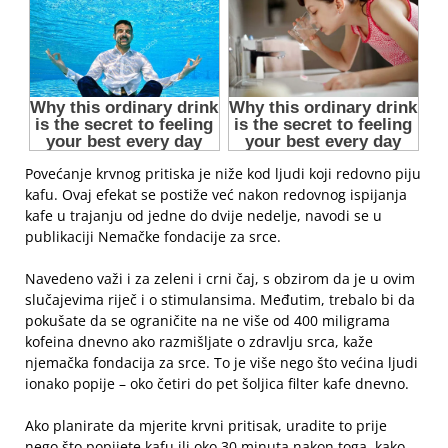
Povećanje krvnog pritiska je niže kod ljudi koji redovno piju
kafu. Ovaj efekat se postiže već nakon redovnog ispijanja
kafe u trajanju od jedne do dvije nedelje, navodi se u
publikaciji Nemačke fondacije za srce.
Navedeno važi i za zeleni i crni čaj, s obzirom da je u ovim
slučajevima riječ i o stimulansima. Međutim, trebalo bi da
pokušate da se ograničite na ne više od 400 miligrama
kofeina dnevno ako razmišljate o zdravlju srca, kaže
njemačka fondacija za srce. To je više nego što većina ljudi
ionako popije – oko četiri do pet šoljica filter kafe dnevno.
Ako planirate da mjerite krvni pritisak, uradite to prije
nego što popijete kafu ili oko 30 minuta nakon toga, kako