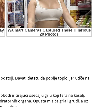
a odstoji. Davati detetu da popije toplo, jer utiče na
di iritirajući osećaj u grlu koji tera na kašalj,
ratornih organa. Opušta mišiće grla i grudi, a uz
de i gripa.