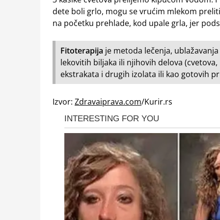
dete boli grlo, mogu se vrućim mlekom preliti 
na početku prehlade, kod upale grla, jer pods
Fitoterapija
je metoda lečenja, ublažavanja 
lekovitih biljaka ili njihovih delova (cvetova, 
ekstrakata i drugih izolata ili kao gotovih p
Izvor:
Zdravaiprava.com
/Kurir.rs