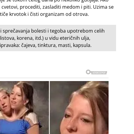
cvetovi, procediti, zasladiti medom i piti. Uzima se
tiče krvotok i čisti organizam od otrova.
i sprečavanja bolesti i tegoba upotrebom celih
listova, korena, itd.) u vidu eteričnih ulja,
ripravaka: čajeva, tinktura, masti, kapsula.