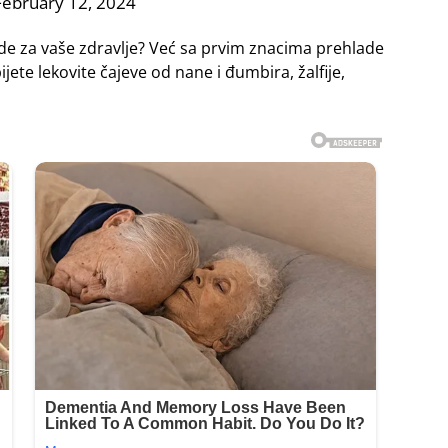
February 12, 2024
ade za vaše zdravlje? Već sa prvim znacima prehlade
jete lekovite čajeve od nane i đumbira, žalfije,