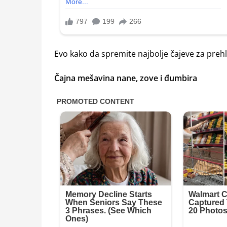
Evo kako da spremite najbolje čajeve za prehl
Čajna mešavina nane, zove i đumbira