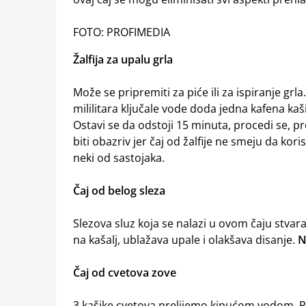
FOTO: PROFIMEDIA
Žalfija za upalu grla
Može se pripremiti za piće ili za ispiranje grl
mililitara ključale vode doda jedna kafena kašič
Ostavi se da odstoji 15 minuta, procedi se, pro
biti obazriv jer čaj od žalfije ne smeju da kori
neki od sastojaka.
Čaj od belog sleza
Slezova sluz koja se nalazi u ovom čaju stvara 
na kašalj, ublažava upale i olakšava disanje.
N
Čaj od cvetova zove
3 kašike cvetova prelijemo kipućom vodom. Pi