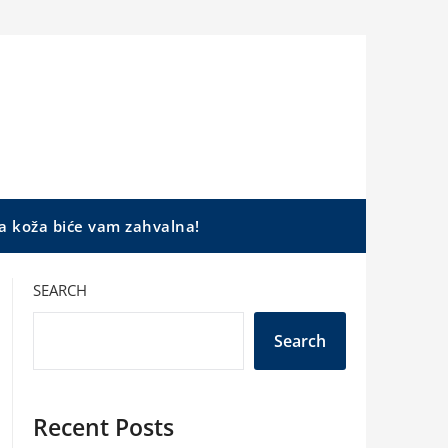
a koža biće vam zahvalna!
SEARCH
Search
Recent Posts