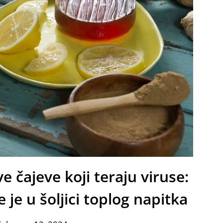
 čajeve koji teraju viruse:
 je u šoljici toplog napitka