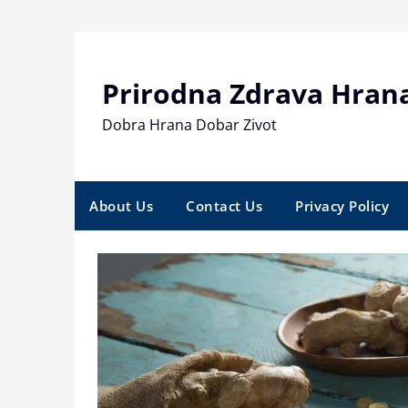
Skip
to
content
Prirodna Zdrava Hran
Dobra Hrana Dobar Zivot
About Us
Contact Us
Privacy Policy