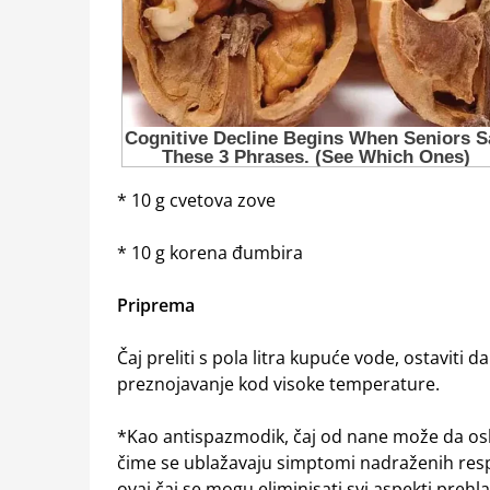
* 10 g cvetova zove
* 10 g korena đumbira
Priprema
Čaj preliti s pola litra kupuće vode, ostaviti d
preznojavanje kod visoke temperature.
*Kao antispazmodik, čaj od nane može da oslobo
čime se ublažavaju simptomi nadraženih respi
ovaj čaj se mogu eliminisati svi aspekti prehla