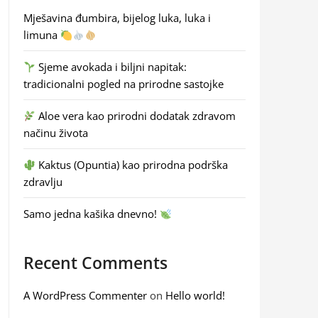
Mješavina đumbira, bijelog luka, luka i
limuna
Sjeme avokada i biljni napitak:
tradicionalni pogled na prirodne sastojke
Aloe vera kao prirodni dodatak zdravom
načinu života
Kaktus (Opuntia) kao prirodna podrška
zdravlju
Samo jedna kašika dnevno!
Recent Comments
A WordPress Commenter
on
Hello world!