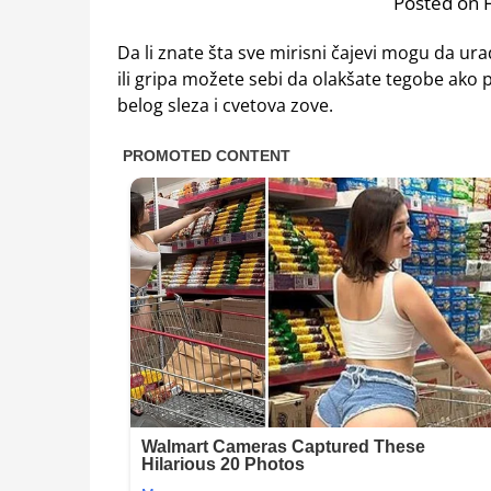
Posted on 
Da li znate šta sve mirisni čajevi mogu da ur
ili gripa možete sebi da olakšate tegobe ako pi
belog sleza i cvetova zove.