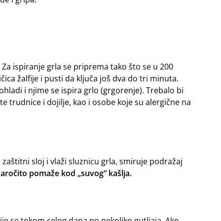
a. Za ispiranje grla se priprema tako što se u 200
ica žalfije i pusti da ključa još dva do tri minuta.
hladi i njime se ispira grlo (grgorenje). Trebalo bi
ste trudnice i dojilje, kao i osobe koje su alergične na
zaštitni sloj i vlaži sluznicu grla, smiruje podražaj
aročito pomaže kod „suvog“ kašlja.
je se tokom celog dana po nekoliko gutljaja. Ako