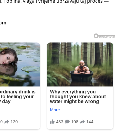
i. Toplina, vlaga i vrijeme ubrzavaju taj proces —
kom