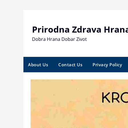
Skip
to
content
Prirodna Zdrava Hran
Dobra Hrana Dobar Zivot
About Us
Contact Us
Privacy Policy