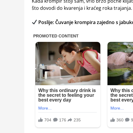
Kada krompir stoji sam, vrlo brzo počne klijat
što dovodi do kvarenja i kraćeg roka trajanja.
Poslije: Čuvanje krompira zajedno s jabu