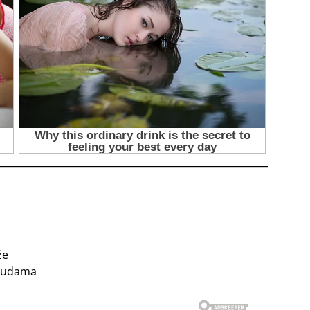
že
osudama