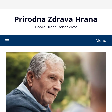
Skip
to
content
Prirodna Zdrava Hrana
Dobra Hrana Dobar Zivot
Menu