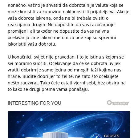
Konačno, važno je shvatiti da dobrota nije valuta koja se
može koristiti za kupovinu naklonosti ili prijateljstva. Ako je
vaša dobrota iskrena, onda ne bi trebala ovisiti o
reakcijama drugih. Ne dopustite da vas razočaranje
promijeni, ali također ne dopustite da vas naivna
očekivanja čine lakom metom za one koji su spremni
iskoristiti vašu dobrotu.
U konačnici, svijet nije pravedan, i to je istina s kojom se
svi moramo suočiti. Očekivanje da će se dobrota uvijek
vratiti dobrim je samo jedna od mnogih laži kojima nas
hrane. Budite dobri jer to želite, ne zato što očekujete
nešto zauzvrat. Tako ćete ostati vjerni sebi, bez obzira na
to kako se drugi prema vama ponašaju.