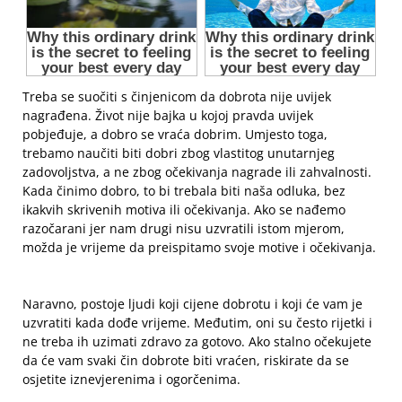
Treba se suočiti s činjenicom da dobrota nije uvijek
nagrađena. Život nije bajka u kojoj pravda uvijek
pobjeđuje, a dobro se vraća dobrim. Umjesto toga,
trebamo naučiti biti dobri zbog vlastitog unutarnjeg
zadovoljstva, a ne zbog očekivanja nagrade ili zahvalnosti.
Kada činimo dobro, to bi trebala biti naša odluka, bez
ikakvih skrivenih motiva ili očekivanja. Ako se nađemo
razočarani jer nam drugi nisu uzvratili istom mjerom,
možda je vrijeme da preispitamo svoje motive i očekivanja.
Naravno, postoje ljudi koji cijene dobrotu i koji će vam je
uzvratiti kada dođe vrijeme. Međutim, oni su često rijetki i
ne treba ih uzimati zdravo za gotovo. Ako stalno očekujete
da će vam svaki čin dobrote biti vraćen, riskirate da se
osjetite iznevjerenima i ogorčenima.