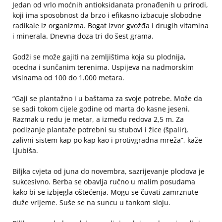
Jedan od vrlo moćnih antioksidanata pronađenih u prirodi,
koji ima sposobnost da brzo i efikasno izbacuje slobodne
radikale iz organizma. Bogat izvor gvožđa i drugih vitamina
i minerala. Dnevna doza tri do šest grama.
Godži se može gajiti na zemljištima koja su plodnija,
ocedna i sunčanim terenima. Uspijeva na nadmorskim
visinama od 100 do 1.000 metara.
“Gaji se plantažno i u baštama za svoje potrebe. Može da
se sadi tokom cijele godine od marta do kasne jeseni.
Razmak u redu je metar, a između redova 2,5 m. Za
podizanje plantaže potrebni su stubovi i žice (špalir),
zalivni sistem kap po kap kao i protivgradna mreža”, kaže
Ljubiša.
Biljka cvjeta od juna do novembra, sazrijevanje plodova je
sukcesivno. Berba se obavlja ručno u malim posudama
kako bi se izbjegla oštećenja. Mogu se čuvati zamrznute
duže vrijeme. Suše se na suncu u tankom sloju.