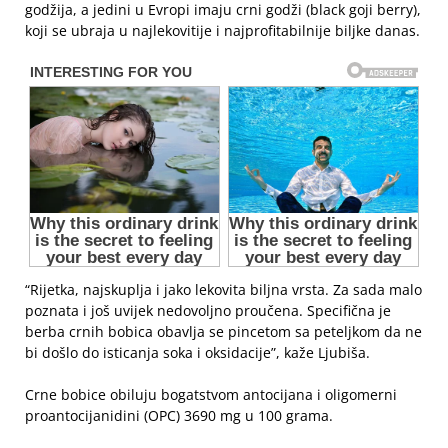
godžija, a jedini u Evropi imaju crni godži (black goji berry),
koji se ubraja u najlekovitije i najprofitabilnije biljke danas.
“Rijetka, najskuplja i jako lekovita biljna vrsta. Za sada malo
poznata i još uvijek nedovoljno proučena. Specifična je
berba crnih bobica obavlja se pincetom sa peteljkom da ne
bi došlo do isticanja soka i oksidacije”, kaže Ljubiša.
Crne bobice obiluju bogatstvom antocijana i oligomerni
proantocijanidini (OPC) 3690 mg u 100 grama.