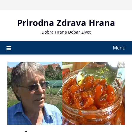
Skip
to
content
Prirodna Zdrava Hrana
Dobra Hrana Dobar Zivot
Menu