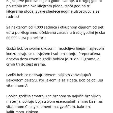
Biljka prve plodove daje u godini sadnje, u drugoj godini
po stablu ima oko kilogram ploda, treća godina tri
kilograma ploda. Svake sljedeće godine utrostručuje se
rodnost.
Sa hektarom od 4.000 sadnica i otkupnom cijenom od pet
eura po kilogramu, očekivana zarada u trećoj godini je oko
60.000 eura po hektaru.
Godži bobice svojim ukusom i neodoljivo lijepim izgledom
konzumiraju se u svježem i suhom stanju. Preporučena
dnevna doza crvenih godži bobica je 20 do 50 grama, a
crnih tri do šest grama.
Godži bobice nazivaju svetom biljkom zahvaljujući
ljekovitom dejstvu. Porijeklom je sa Tibeta. Bobice obiluju
vitaminom A
Bobice godžija smatraju se hranom sa najviše hranljivih
materija, obiluju bogatstvom esencijalnih amino kiselina,
vitaminom C, oligoelementima, gvožđem, bakrom,
kalijumom, cinkom.