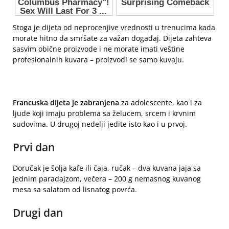
Stoga je dijeta od neprocenjive vrednosti u trenucima kada
morate hitno da smršate za važan događaj. Dijeta zahteva
sasvim obične proizvode i ne morate imati veštine
profesionalnih kuvara – proizvodi se samo kuvaju.
Francuska dijeta je zabranjena
za adolescente, kao i za
ljude koji imaju problema sa želucem, srcem i krvnim
sudovima. U drugoj nedelji jedite isto kao i u prvoj.
Prvi dan
Doručak je šolja kafe ili čaja, ručak – dva kuvana jaja sa
jednim paradajzom, večera – 200 g nemasnog kuvanog
mesa sa salatom od lisnatog povrća.
Drugi dan