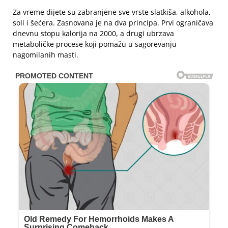
Za vreme dijete su zabranjene sve vrste slatkiša, alkohola,
soli i šećera. Zasnovana je na dva principa. Prvi ograničava
dnevnu stopu kalorija na 2000, a drugi ubrzava
metaboličke procese koji pomažu u sagorevanju
nagomilanih masti.