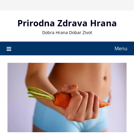
Skip
to
content
Prirodna Zdrava Hrana
Dobra Hrana Dobar Zivot
Menu