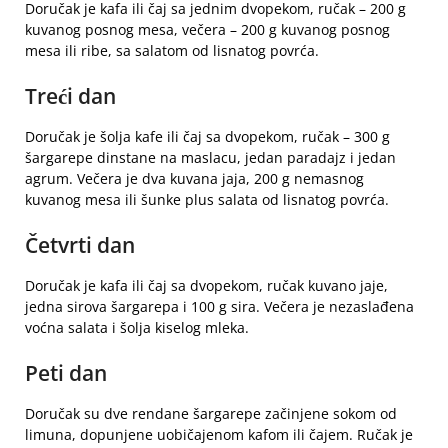
Doručak je kafa ili čaj sa jednim dvopekom, ručak – 200 g
kuvanog posnog mesa, večera – 200 g kuvanog posnog
mesa ili ribe, sa salatom od lisnatog povrća.
Treći dan
Doručak je šolja kafe ili čaj sa dvopekom, ručak – 300 g
šargarepe dinstane na maslacu, jedan paradajz i jedan
agrum. Večera je dva kuvana jaja, 200 g nemasnog
kuvanog mesa ili šunke plus salata od lisnatog povrća.
Četvrti dan
Doručak je kafa ili čaj sa dvopekom, ručak kuvano jaje,
jedna sirova šargarepa i 100 g sira. Večera je nezaslađena
voćna salata i šolja kiselog mleka.
Peti dan
Doručak su dve rendane šargarepe začinjene sokom od
limuna, dopunjene uobičajenom kafom ili čajem. Ručak je