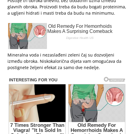
Postoje tri obroka dnevno, bez dodatnih užina između
glavnih obroka. Proizvodi treba da budu bogati proteinima,
a ugljeni hidrati i masti treba da budu na minimumu.
Mineralna voda i nezaslađeni zeleni čaj su dozvoljeni
između obroka. Niskokalorična dijeta vam omogućava da
postignete željeni efekat za samo dve nedelje.