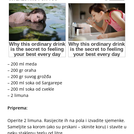
– 200 ml meda
– 200 gr oraha
– 200 gr suvog grožđa
– 200 ml soka od šargarepe
– 200 ml soka od cvekle
– 2 limuna
Priprema:
Operite 2 limuna. Rasijecite ih na pola i izvadite sjemenke.
Sameljite sa korom (ako su prskani – skinite koru) i stavite u
neku staklenu teglu od litre.