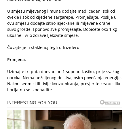
U smjesu mljevenog limuna dodajte med, ceđeni sok od
cvekle i sok od cijeđene šargarepe. Promješajte. Poslije u
ovu smjesu dodajte sitno isjeckane ili mljevene orahe i
suvo grožđe. I ponovo sve promješajte. Dobićete oko 1 kg
ukusne i vrlo zdrave ljekovite smjese.
Čuvajte je u staklenoj tegli u frižideru.
Primjena:
Uzimajte tri puta dnevno po 1 supenu kašiku, prije svakog
obroka. Nema neželjenog dejstva, osim povećanja energije.
Nakon sedmici ili dvije konzumiranja, provjerite krvnu sliku
i prijatno se iznenadite.