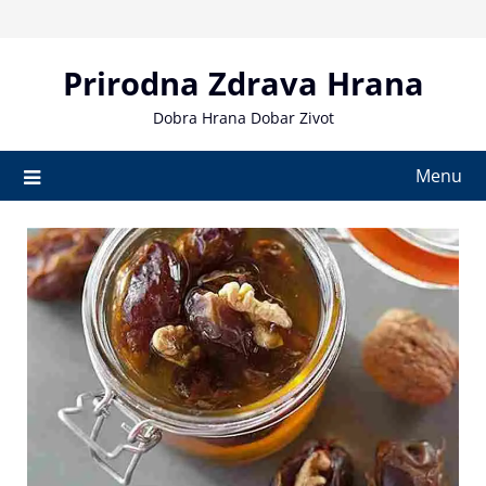
Skip
to
content
Prirodna Zdrava Hrana
Dobra Hrana Dobar Zivot
Menu