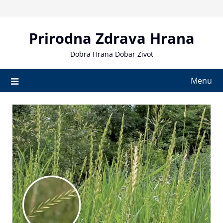
Skip
to
content
Prirodna Zdrava Hrana
Dobra Hrana Dobar Zivot
Menu