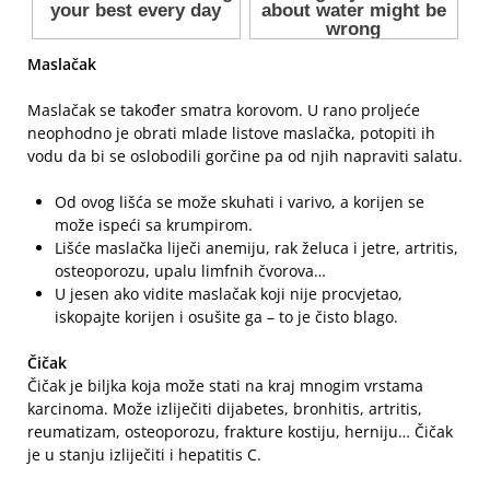
Maslačak
Maslačak se također smatra korovom. U rano proljeće
neophodno je obrati mlade listove maslačka, potopiti ih
vodu da bi se oslobodili gorčine pa od njih napraviti salatu.
Od ovog lišća se može skuhati i varivo, a korijen se
može ispeći sa krumpirom.
Lišće maslačka liječi anemiju, rak želuca i jetre, artritis,
osteoporozu, upalu limfnih čvorova…
U jesen ako vidite maslačak koji nije procvjetao,
iskopajte korijen i osušite ga – to je čisto blago.
Čičak
Čičak je biljka koja može stati na kraj mnogim vrstama
karcinoma. Može izliječiti dijabetes, bronhitis, artritis,
reumatizam, osteoporozu, frakture kostiju, herniju… Čičak
je u stanju izliječiti i hepatitis C.