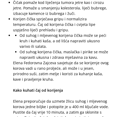
Čičak pomaže kod liječenja tumora jetre kao i cirozu
jetre. Pomaže u smanjenju kolesterola, liječi bubrege,
izbacuje kamence iz bubrega i žuči.
Korijen čička sprječava gripu i normalizira
temperaturu. Čaj od korijena čička i cvijeta lipe
uspješno liječi prehladu i gripu.
Od suhog i mljevenog korijena čička može se peći
kruh i kuhati kaša, a od lišća napraviti ukusno
varivo ili salata.
Od suhog korijena čička, maslačka i pirike se može
napraviti ukusna i zdrava mješavina za kavu.
Elena Fedorovna Zajceva savjetuje da se korijenje ovog
korova vadi u rano proljeće, ali može i u jesen,
prirodno suši, zatim melje i koristi za kuhanje kaša,
kave i pravljenje kruha.
Kako kuhati čaj od korijenja
Elena preporučuje da uzmete žlicu suhog i mljevenog
korova jedne biljke i potopite je u 400 ml ključale vode.
Pustite da čaj vrije 10 minuta, a zatim ga sklonite s