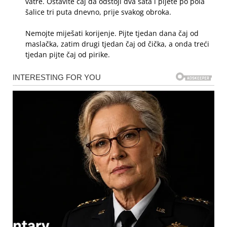
vatre. Ostavite čaj da odstoji dva sata i pijete po pola
šalice tri puta dnevno, prije svakog obroka.
Nemojte miješati korijenje. Pijte tjedan dana čaj od
maslačka, zatim drugi tjedan čaj od čička, a onda treći
tjedan pijte čaj od pirike.