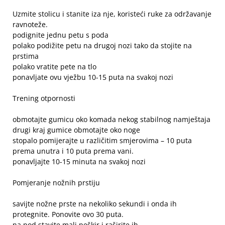
Uzmite stolicu i stanite iza nje, koristeći ruke za održavanje
ravnoteže.
podignite jednu petu s poda
polako podižite petu na drugoj nozi tako da stojite na
prstima
polako vratite pete na tlo
ponavljate ovu vježbu 10-15 puta na svakoj nozi
Trening otpornosti
obmotajte gumicu oko komada nekog stabilnog namještaja
drugi kraj gumice obmotajte oko noge
stopalo pomijerajte u različitim smjerovima – 10 puta
prema unutra i 10 puta prema vani.
ponavljajte 10-15 minuta na svakoj nozi
Pomjeranje nožnih prstiju
savijte nožne prste na nekoliko sekundi i onda ih
protegnite. Ponovite ovo 30 puta.
na pod stavite mali peškir i raširite ih