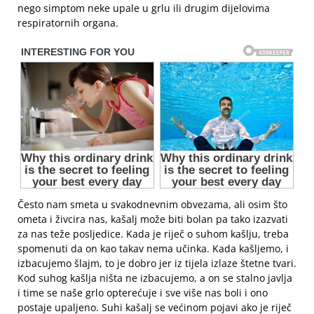
nego simptom neke upale u grlu ili drugim dijelovima
respiratornih organa.
Često nam smeta u svakodnevnim obvezama, ali osim što
ometa i živcira nas, kašalj može biti bolan pa tako izazvati
za nas teže posljedice. Kada je riječ o suhom kašlju, treba
spomenuti da on kao takav nema učinka. Kada kašljemo, i
izbacujemo šlajm, to je dobro jer iz tijela izlaze štetne tvari.
Kod suhog kašlja ništa ne izbacujemo, a on se stalno javlja
i time se naše grlo opterećuje i sve više nas boli i ono
postaje upaljeno. Suhi kašalj se većinom pojavi ako je riječ