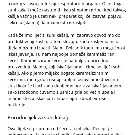
o nekoj virusnoj infekciji respiratornih organa. Osim toga,
suhi kašalj može nastupiti i kao simptom gripe. Kod takvog
kašlja važno je uzeti neki preparat koji će izazvati pojavu
sekreta (šlajma) da imamo što iskašljati.
Kada želimo liječiti suhi kašalj, mi zapravo dovodimo do
produktivnog kašlja. U tom slučaju, kada kašljemo mi iz
tijela možemo izbaciti šlajm. Bolesnik tada ima mogućnost
iskašljavanja. Tu nam najbolje pomaže karamelizirani
šećer. Karamelizirani šećer je najbolji za prirodnu
proizvodnju šlajma, koji iskašljavamo i čime se liječi suhi
kašalj. Ako pijemo mlijeko bogato karameliziranim
šećerom, mi u grlu i usnoj šupljini ostavljamo dovoljno
sluzi koja će izaći kada dobijemo poriv za iskašljavanjem.
Tako istodobno čuvamo sluznicu grla od većih upala i
imamo što za iskašljati i kroz šlajm izbaciti viruse i
bakterije.
Prirodni lijek za suhi kašalj
Ovaj lijek se priprema od šećera i mlijeka. Recept je
jednostavan i lako ga je slijediti. Sami sebi napravite lijek