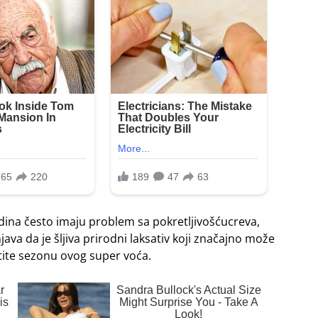
 godina često imaju problem sa pokretljivošćucreva,
va da je šljiva prirodni laksativ koji značajno može
ite sezonu ovog super voća.