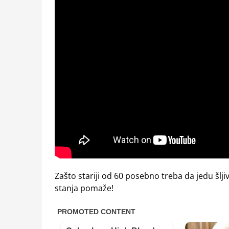
Zašto stariji od 60 posebno treba da jedu šlji
stanja pomaže!