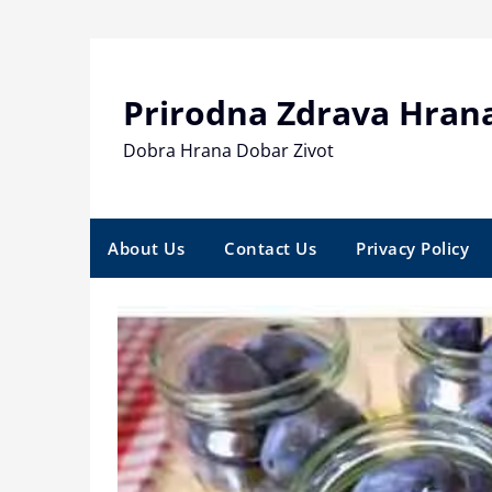
Skip
to
content
Prirodna Zdrava Hran
Dobra Hrana Dobar Zivot
About Us
Contact Us
Privacy Policy