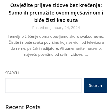
Osvježite prljave zidove bez krečenja:
Samo ih premažite ovom mješavinom i
biće čisti kao suza
Posted on January 24, 2024
Temeljno čišćenje doma obavljamo skoro svakodnevno.
Čistite i ribate svaku površinu koja se vidi, od televizora
do rerne, pa čak i radijatore. Ali zanemarite, naravno,
najveću površinu od svih – zidove. …
SEARCH
Search
Recent Posts