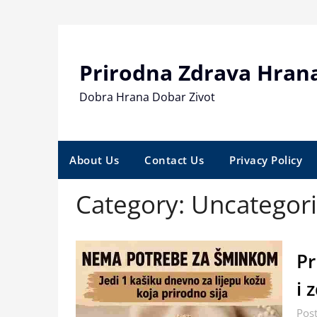
Skip
to
content
Prirodna Zdrava Hran
Dobra Hrana Dobar Zivot
About Us
Contact Us
Privacy Policy
Category:
Uncategor
Pr
i 
Pos