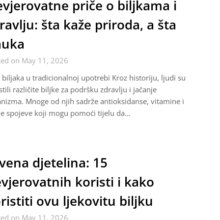
vjerovatne priče o biljkama i
ravlju: šta kaže priroda, a šta
auka
ted on May 11, 2026
biljaka u tradicionalnoj upotrebi Kroz historiju, ljudi su
stili različite biljke za podršku zdravlju i jačanje
nizma. Mnoge od njih sadrže antioksidanse, vitamine i
ne spojeve koji mogu pomoći tijelu da…
vena djetelina: 15
vjerovatnih koristi i kako
ristiti ovu ljekovitu biljku
ted on May 11, 2026