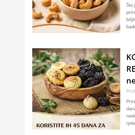
Šta 
prir
bilj
bad
KO
RE
ne
Pos
Prir
dana
nedo
rje