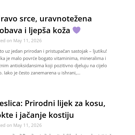
ravo srce, uravnotežena
obava i ljepša koža
ted on May 11, 2026
to uz jedan prirodan i pristupačan sastojak – ljutiku!
ika je malo povrće bogato vitaminima, mineralima i
nim antioksidansima koji pozitivno djeluju na cijelo
lo. Iako je često zanemarena u ishrani,…
eslica: Prirodni lijek za kosu,
kte i jačanje kostiju
ted on May 11, 2026