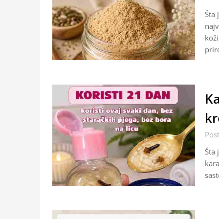
Šta 
najv
koži
prir
Ka
kr
Pos
Šta 
kara
sast