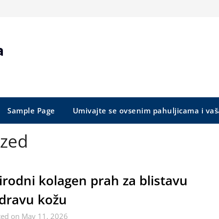
a
Sample Page
Umivajte se ovsenim pahuljicama i vaš
ized
irodni kolagen prah za blistavu
zdravu kožu
ted on May 11, 2026