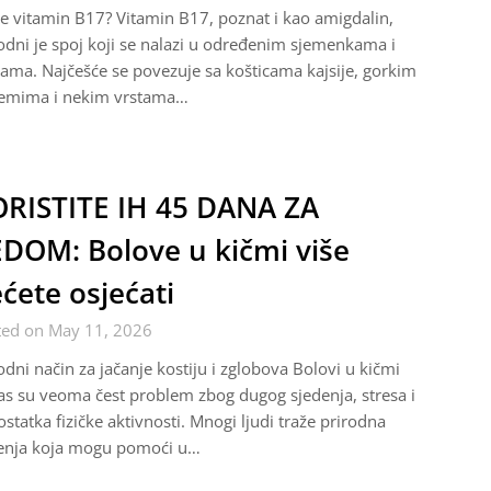
je vitamin B17? Vitamin B17, poznat i kao amigdalin,
odni je spoj koji se nalazi u određenim sjemenkama i
kama. Najčešće se povezuje sa košticama kajsije, gorkim
emima i nekim vrstama…
RISTITE IH 45 DANA ZA
DOM: Bolove u kičmi više
ćete osjećati
ted on May 11, 2026
odni način za jačanje kostiju i zglobova Bolovi u kičmi
s su veoma čest problem zbog dugog sjedenja, stresa i
statka fizičke aktivnosti. Mnogi ljudi traže prirodna
šenja koja mogu pomoći u…