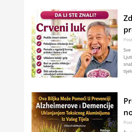
Zd
pr
Pos
Sve 
Ljut
snaž
tije
Pr
no
Pos