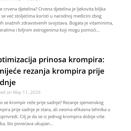
je crvena djetelina? Crvena djetelina je ljekovita biljka
 se već stoljećima koristi u narodnoj medicini zbog
ih snažnih zdravstvenih svojstava. Bogata je vitaminima,
eralima i biljnim estrogenima koji mogu pomoći…
timizacija prinosa krompira:
ijeće rezanja krompira prije
dnje
ted on May 11, 2026
o se krompir reže prije sadnje? Rezanje sjemenskog
pira prije sadnje je stara, ali veoma efikasna tehnika u
oprivredi. Cilj je da se iz jednog krompira dobije više
aka, što povećava ukupan…