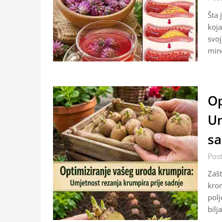
Šta 
koja
svoj
min
Op
Um
sa
Pos
Zašt
krom
polj
bilj