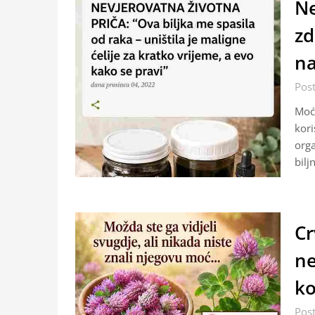
Ne
zd
n
Pos
Moć 
kori
orga
bilj
Cr
ne
ko
Pos