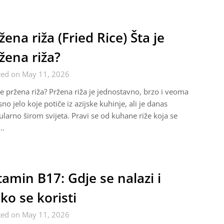
žena riža (Fried Rice) Šta je
žena riža?
ted on May 11, 2026
je pržena riža? Pržena riža je jednostavno, brzo i veoma
no jelo koje potiče iz azijske kuhinje, ali je danas
larno širom svijeta. Pravi se od kuhane riže koja se
i…
tamin B17: Gdje se nalazi i
ko se koristi
ted on May 11, 2026