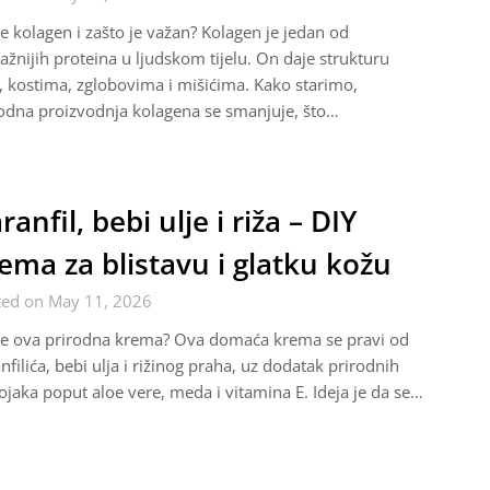
je kolagen i zašto je važan? Kolagen je jedan od
ažnijih proteina u ljudskom tijelu. On daje strukturu
, kostima, zglobovima i mišićima. Kako starimo,
odna proizvodnja kolagena se smanjuje, što…
ranfil, bebi ulje i riža – DIY
ema za blistavu i glatku kožu
ted on May 11, 2026
je ova prirodna krema? Ova domaća krema se pravi od
nfilića, bebi ulja i rižinog praha, uz dodatak prirodnih
ojaka poput aloe vere, meda i vitamina E. Ideja je da se…