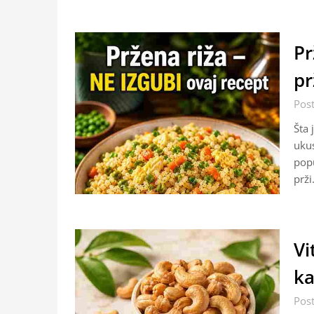
Pr
pr
Pos
Šta 
ukus
popu
prž
Vi
ka
Pos